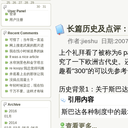
25
26
27
28
29
30
31
User Panel
登录
用户注册
长篇历史及点评：
Recent Comments
可惜了；当年我一直追
作者:jieshu 日期:2007
着这个，看博主夫妇一
网上搜老武展的图片进
步步在多伦...
来了，一晃是你十年前
上个礼拜看了被称为6 p
我在找小时候送养的妹
的帖子，时...
妹，有人QQ找我说找到
It was a nice article
究了一下欧洲古代史。还是
了匹配的...
and...
水帘洞景色和金字塔古
迹都不错。
re koopy:我总觉得玛雅
趣看"300"的可以先参
人见过外星人。不然哪...
井底看上去的那张让我
想起了蝙蝠侠。。下棋
没搞点混凝土？
那张会不会...
年轻时候染过，现在怕
历史背景1：关于斯巴
伤头发不敢染了。不过
千万不要。这样才有味
以后要是回...
道，中西合壁的味道和
引用内容
气场。
Archive
斯巴达各种制度中的最
2016
01月
2014
查看更多...