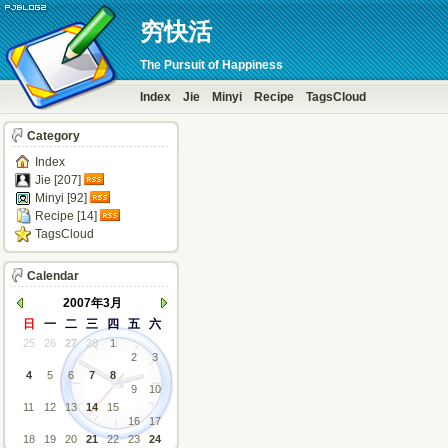
穷快活
The Pursuit of Happiness
Index
Jie
Minyi
Recipe
TagsCloud
Category
Index
Jie [207]
Minyi [92]
Recipe [14]
TagsCloud
Calendar
2007年3月
日
一
二
三
四
五
六
25
26
27
28
1
2
3
4
5
6
7
8
9
10
11
12
13
14
15
16
17
18
19
20
21
22
23
24