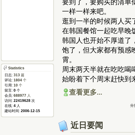
要到了，要购买的清单
一样一样来吧。
逛到一半的时候两人买了
在韩国餐馆一起吃早晚
韩国人也开始不厚道了
饱了，但大家都有预感
霄。
周末两天半就在吃吃喝
Statistics
日志:
313
篇
始盼着下个周末赶快到
评论:
1804
个
引用:
10
个
留言:
0
个
查看更多...
会员:
688977
人
访问:
22419628
次
分
在线:
4
人
建站时间:
2006-12-15
近日要闻