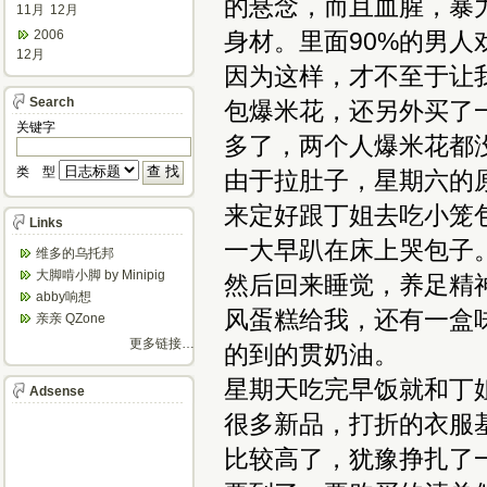
的悬念，而且血腥，暴
11月
12月
2006
身材。里面90%的男
12月
因为这样，才不至于让
Search
包爆米花，还另外买了
关键字
多了，两个人爆米花都
类 型
由于拉肚子，星期六的
来定好跟丁姐去吃小笼
Links
一大早趴在床上哭包子
维多的乌托邦
大脚啃小脚 by Minipig
然后回来睡觉，养足精
abby响想
风蛋糕给我，还有一盒
亲亲 QZone
更多链接…
的到的贯奶油。
星期天吃完早饭就和丁
Adsense
很多新品，打折的衣服
比较高了，犹豫挣扎了