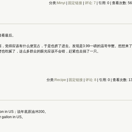
分类:
Minyi
|
固定链接
|
评论: 7
| 引用: 0 | 查看次数: 5
接看最后。
，觉得应该有什么便宜占，于是也挤了进去。发现是3.99一磅的温哥华蟹。想想来
蓝蟹也吃腻了，这么多群众的眼光应该不会错，赶紧也去搞了一只。
分类:
Recipe
|
固定链接
|
评论: 8
| 引用: 0 | 查看次数: 1
llon in US；说年底原油冲200。
allon in US。