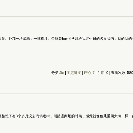
菜。外加一块蛋糕，一杯橙汁。蛋糕是tmy同学以给我过生日的名义买的，划的我的卡，
分类:
Jie
|
固定链接
|
评论: 7
| 引用: 0 | 查看次数: 58
整整憋了有3个多月没去商场逛街，刚踏进商场的时候，感觉就像鱼儿重回大海一样，