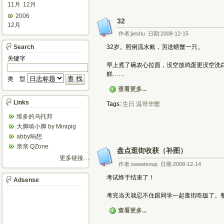
11月
12月
2006
32
12月
作者:jieshu 日期:2008-12-15
Search
32岁。照例流水账，另送螃蟹一只。
关键字
早上煮了碗农心拉面，没空放鸡蛋更没空洗白
糕……
类 型
查看更多...
Links
Tags:
生日
温哥华蟹
维多的乌托邦
大脚啃小脚 by Minipig
abby响想
亲亲 QZone
盘点逛街收获（补图）
更多链接…
作者:sweetsoup 日期:2008-12-14
考试终于结束了！
Adsense
考完当天就忍不住跟同学一起逛街吃饭了。
查看更多...