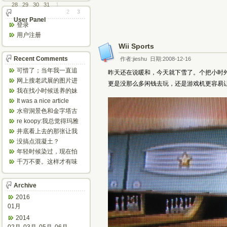
28
29
30
31
1
2
3
User Panel
登录
用户注册
Wii Sports
Recent Comments
作者:jieshu 日期:2008-12-16
可惜了；当年我一直追
昨天还在说暖和，今天就下雪了。个把小时
着这个，看博主夫妇一
网上搜老武展的图片进
更是没那么多闲钱去玩，还是游戏机更容易让人
步步在多伦...
来了，一晃是你十年前
我在找小时候送养的妹
的帖子，时...
妹，有人QQ找我说找到
It was a nice article
了匹配的...
and...
水帘洞景色和金字塔古
迹都不错。
re koopy:我总觉得玛雅
人见过外星人。不然哪...
井底看上去的那张让我
想起了蝙蝠侠。。下棋
没搞点混凝土？
那张会不会...
年轻时候染过，现在怕
伤头发不敢染了。不过
千万不要。这样才有味
以后要是回...
道，中西合壁的味道和
气场。
Archive
2016
01月
2014