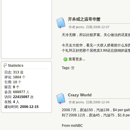
开杀戒之温哥华蟹
作者:jieshu 日期:2008-12-07
天冷无聊，所以比较罗索。关心做法的话直
今天去大统华，看见一大群人挤着抢什么东西
个礼拜正好把那个居然卖3.99还总脱销的
查看更多...
Statistics
Tags:
蟹
日志:
313
篇
评论:
1804
个
引用:
10
个
留言:
0
个
会员:
688977
人
Crazy World
访问:
22415097
次
在线:
4
人
作者:jieshu 日期:2008-12-04
建站时间:
2006-12-15
2008.7月，原油150，汽油138，$4 per ga
到了2008.12月，原油45，汽油75，$1.8 per g
From msNBC