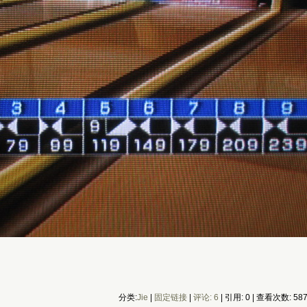
分类:
Jie
|
固定链接
|
评论: 6
| 引用: 0 | 查看次数: 58