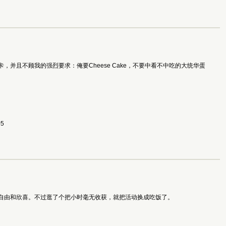
并且不顾我的强烈要求：俺要Cheese Cake，不要中看不中吃的大统华蛋
05
自由和欣喜。不过逛了个把小时毫无收获，就把活动换成吃饭了。