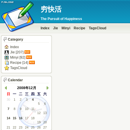
穷快活
The Pursuit of Happiness
Index
Jie
Minyi
Recipe
TagsCloud
Category
Index
Jie [207]
Minyi [92]
Recipe [14]
TagsCloud
Calendar
2008年12月
日
一
二
三
四
五
六
30
1
2
3
4
5
6
7
8
9
10
11
12
13
14
15
16
17
18
19
20
21
22
23
24
25
26
27