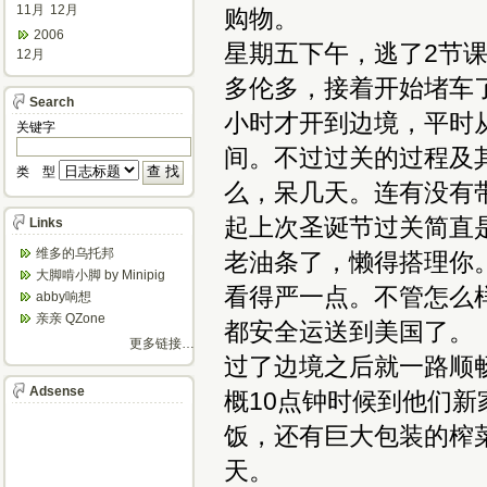
11月
12月
购物。
2006
星期五下午，逃了2节
12月
多伦多，接着开始堵车
Search
小时才开到边境，平时
关键字
间。不过过关的过程及
类 型
么，呆几天。连有没有
起上次圣诞节过关简直
Links
维多的乌托邦
老油条了，懒得搭理你
大脚啃小脚 by Minipig
看得严一点。不管怎么
abby响想
亲亲 QZone
都安全运送到美国了。
更多链接…
过了边境之后就一路顺
Adsense
概10点钟时候到他们
饭，还有巨大包装的榨
天。