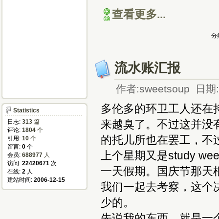
查看更多...
分
流水账汇报
作者:sweetsoup 日期:2
多伦多的环卫工人还在
Statistics
来越臭了。不过这并没
日志:
313
篇
评论:
1804
个
的托儿所也在罢工，不
引用:
10
个
留言:
0
个
上个星期又是study 
会员:
688977
人
访问:
22420671
次
一天假期。国庆节那天根同
在线:
2
人
建站时间:
2006-12-15
我们一起去考察，这个
少的。
先说我的东西，就是一个