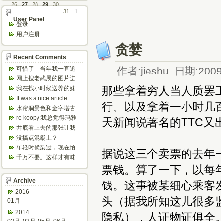
26
27
28
29
30
31
1
User Panel
登录
用户注册
贪婪
Recent Comments
可惜了；当年我一直追
作者:jieshu 日期:2009
着这个，看博主夫妇一
网上搜老武展的图片进
步步在多伦...
来了，一晃是你十年前
那些拿着穷人当人质罢
我在找小时候送养的妹
的帖子，时...
妹，有人QQ找我说找到
It was a nice article
行、以及拿着一小时几
了匹配的...
and...
水帘洞景色和金字塔古
迹都不错。
re koopy:我总觉得玛雅
天新闻说著名的TTC
人见过外星人。不然哪...
井底看上去的那张让我
想起了蝙蝠侠。。下棋
没搞点混凝土？
那张会不会...
年轻时候染过，现在怕
据说这三个卖票的去年一
伤头发不敢染了。不过
千万不要。这样才有味
以后要是回...
道，中西合壁的味道和
票钱。算了一下，以每年
气场。
Archive
钱。这事被某细心乘客
2016
头（据我所知这儿很多
01月
2014
隐私），人证物证俱全。