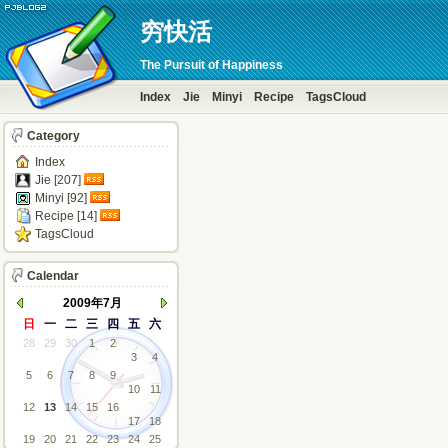
穷快活
The Pursuit of Happiness
Index
Jie
Minyi
Recipe
TagsCloud
Category
Index
Jie [207]
Minyi [92]
Recipe [14]
TagsCloud
Calendar
2009年7月
日
一
二
三
四
五
六
28
29
30
1
2
3
4
5
6
7
8
9
10
11
12
13
14
15
16
17
18
19
20
21
22
23
24
25