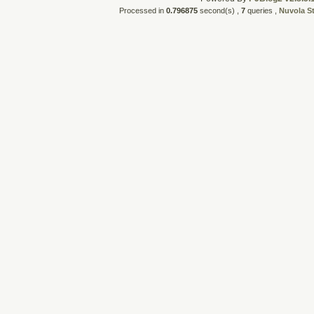
Processed in
0.796875
second(s) ,
7
queries ,
Nuvola S