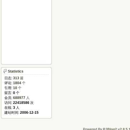
Statistics
日志:
313
篇
评论:
1804
个
引用:
10
个
留言:
0
个
会员:
688977
人
访问:
22418586
次
在线:
3
人
建站时间:
2006-12-15
Powered By
PJBlog2 v2.8.5.