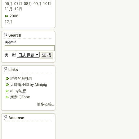
06月
07月
08月
09月
10月
11月
12月
2006
12月
Search
关键字
类 型
Links
维多的乌托邦
大脚啃小脚 by Minipig
abby响想
亲亲 QZone
更多链接…
Adsense