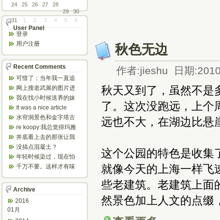
24
25
26
27
28
29
30
31
1
2
3
4
5
6
User Panel
登录
用户注册
秋色无边
Recent Comments
作者:jieshu 日期:2010
可惜了；当年我一直追
着这个，看博主夫妇一
秋天又到了，虽然不是
网上搜老武展的图片进
步步在多伦...
来了，一晃是你十年前
我在找小时候送养的妹
了。这次没跑远，上个周末
的帖子，时...
妹，有人QQ找我说找到
It was a nice article
了匹配的...
and...
水帘洞景色和金字塔古
远也不大，在湖边比悬
迹都不错。
re koopy:我总觉得玛雅
人见过外星人。不然哪...
井底看上去的那张让我
想起了蝙蝠侠。。下棋
没搞点混凝土？
这个公园的特色是收集
那张会不会...
年轻时候染过，现在怕
伤头发不敢染了。不过
就像今天的上海一样飞
千万不要。这样才有味
以后要是回...
道，中西合壁的味道和
些老建筑。老建筑上面
气场。
Archive
然景色加上人文的点缀
2016
01月