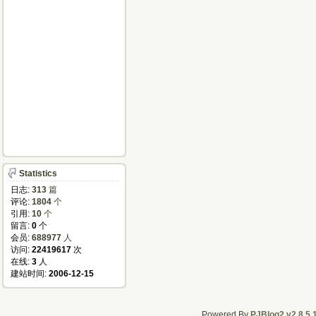
Statistics
日志:
313
篇
评论:
1804
个
引用:
10
个
留言:
0
个
会员:
688977
人
访问:
22419617
次
在线:
3
人
建站时间:
2006-12-15
Powered By
PJBlog2 v2.8.5.