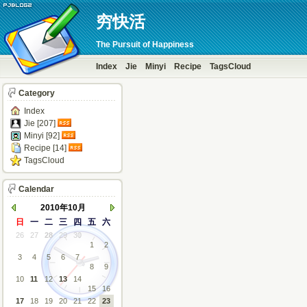
穷快活
The Pursuit of Happiness
Index
Jie
Minyi
Recipe
TagsCloud
Category
Index
Jie [207]
Minyi [92]
Recipe [14]
TagsCloud
Calendar
2010年10月
日
一
二
三
四
五
六
26
27
28
29
30
1
2
3
4
5
6
7
8
9
10
11
12
13
14
15
16
17
18
19
20
21
22
23