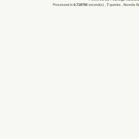
Processed in
0.718750
second(s) ,
7
queries ,
Nuvola S