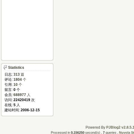
Statistics
日志:
313
篇
评论:
1804
个
引用:
10
个
留言:
0
个
会员:
688977
人
访问:
22420419
次
在线:
5
人
建站时间:
2006-12-15
Powered By
PJBlog2 v2.8.5.
Processed in
0.156250
second(s) ,
7
queries ,
Nuvola S