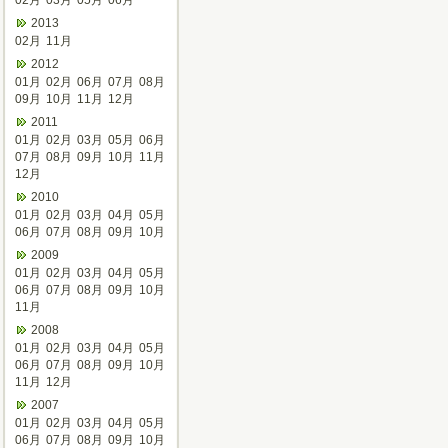
02月
03月
05月
06月
2013
02月
11月
2012
01月
02月
06月
07月
08月
09月
10月
11月
12月
2011
01月
02月
03月
05月
06月
07月
08月
09月
10月
11月
12月
2010
01月
02月
03月
04月
05月
06月
07月
08月
09月
10月
2009
01月
02月
03月
04月
05月
06月
07月
08月
09月
10月
11月
2008
01月
02月
03月
04月
05月
06月
07月
08月
09月
10月
11月
12月
2007
01月
02月
03月
04月
05月
06月
07月
08月
09月
10月