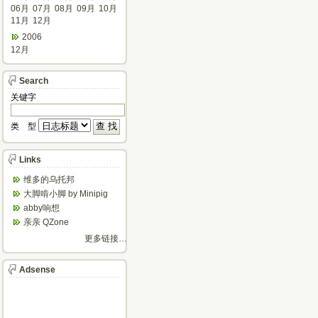
06月
07月
08月
09月
10月
11月
12月
2006
12月
Search
关键字
类 型
Links
维多的乌托邦
大脚啃小脚 by Minipig
abby响想
亲亲 QZone
更多链接…
Adsense