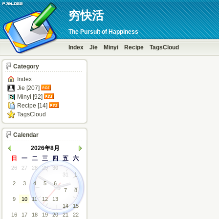
穷快活
The Pursuit of Happiness
Index
Jie
Minyi
Recipe
TagsCloud
Category
Index
Jie [207]
Minyi [92]
Recipe [14]
TagsCloud
Calendar
2026年8月
日
一
二
三
四
五
六
26
27
28
29
30
31
1
2
3
4
5
6
7
8
9
10
11
12
13
14
15
16
17
18
19
20
21
22