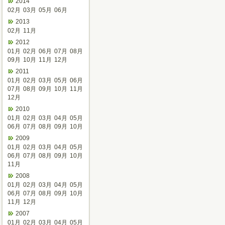
2014
02月
03月
05月
06月
2013
02月
11月
2012
01月
02月
06月
07月
08月
09月
10月
11月
12月
2011
01月
02月
03月
05月
06月
07月
08月
09月
10月
11月
12月
2010
01月
02月
03月
04月
05月
06月
07月
08月
09月
10月
2009
01月
02月
03月
04月
05月
06月
07月
08月
09月
10月
11月
2008
01月
02月
03月
04月
05月
06月
07月
08月
09月
10月
11月
12月
2007
01月
02月
03月
04月
05月