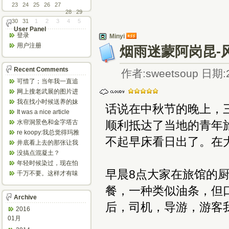
23
24
25
26
27
28
29
30
31
1
2
3
4
5
User Panel
登录
Minyi
用户注册
烟雨迷蒙阿岗昆-
Recent Comments
作者:sweetsoup 日期:2
可惜了；当年我一直追
着这个，看博主夫妇一
网上搜老武展的图片进
步步在多伦...
来了，一晃是你十年前
我在找小时候送养的妹
话说在中秋节的晚上，
的帖子，时...
妹，有人QQ找我说找到
It was a nice article
了匹配的...
and...
水帘洞景色和金字塔古
顺利抵达了当地的青年
迹都不错。
re koopy:我总觉得玛雅
不起早床看日出了。在
人见过外星人。不然哪...
井底看上去的那张让我
想起了蝙蝠侠。。下棋
没搞点混凝土？
那张会不会...
年轻时候染过，现在怕
伤头发不敢染了。不过
早晨8点大家在旅馆的
千万不要。这样才有味
以后要是回...
道，中西合壁的味道和
餐，一种类似油条，但
气场。
Archive
后，司机，导游，游客
2016
01月