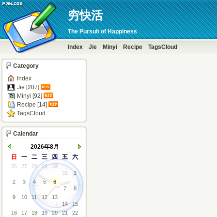
穷快活
The Pursuit of Happiness
Index
Jie
Minyi
Recipe
TagsCloud
Category
Index
Jie [207]
Minyi [92]
Recipe [14]
TagsCloud
Calendar
2026年8月
日
一
二
三
四
五
六
26
27
28
29
30
31
1
2
3
4
5
6
7
8
9
10
11
12
13
14
15
16
17
18
19
20
21
22