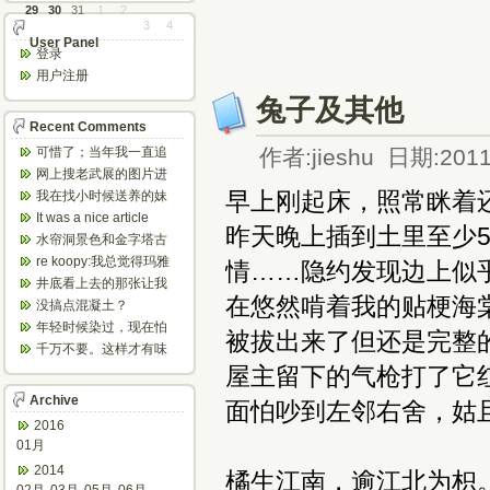
29
30
31
1
2
3
4
User Panel
登录
用户注册
兔子及其他
Recent Comments
可惜了；当年我一直追
作者:jieshu 日期:2011
着这个，看博主夫妇一
网上搜老武展的图片进
步步在多伦...
来了，一晃是你十年前
早上刚起床，照常眯着
我在找小时候送养的妹
的帖子，时...
妹，有人QQ找我说找到
It was a nice article
昨天晚上插到土里至少
了匹配的...
and...
水帘洞景色和金字塔古
迹都不错。
re koopy:我总觉得玛雅
情……隐约发现边上似
人见过外星人。不然哪...
井底看上去的那张让我
在悠然啃着我的贴梗海
想起了蝙蝠侠。。下棋
没搞点混凝土？
那张会不会...
年轻时候染过，现在怕
被拔出来了但还是完整
伤头发不敢染了。不过
千万不要。这样才有味
以后要是回...
道，中西合壁的味道和
屋主留下的气枪打了它
气场。
Archive
面怕吵到左邻右舍，姑
2016
01月
2014
橘生江南，逾江北为枳