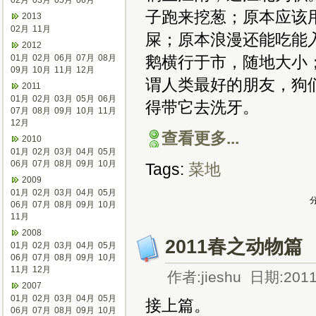
02月
03月
05月
06月
子跑来挖葱；原本应该
2013
02月
11月
屎；原本浪漫还能吃能
2012
01月
02月
06月
07月
08月
鹅横行于市，随地大小
09月
10月
11月
12月
谓人类最好的朋友，狗
2011
01月
02月
03月
05月
06月
得带它去洗牙。
07月
08月
09月
10月
11月
12月
查看更多...
2010
01月
02月
03月
04月
05月
06月
07月
08月
09月
10月
Tags:
菜地
2009
01月
02月
03月
04月
05月
分
06月
07月
08月
09月
10月
11月
2008
2011春之动物篇
01月
02月
03月
04月
05月
06月
07月
08月
09月
10月
11月
12月
作者:jieshu 日期:2011
2007
01月
02月
03月
04月
05月
接上篇。
06月
07月
08月
09月
10月