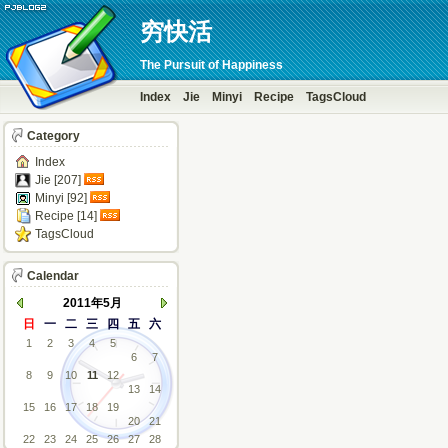
穷快活
The Pursuit of Happiness
Index
Jie
Minyi
Recipe
TagsCloud
Category
Index
Jie [207]
Minyi [92]
Recipe [14]
TagsCloud
Calendar
2011年5月
日
一
二
三
四
五
六
1
2
3
4
5
6
7
8
9
10
11
12
13
14
15
16
17
18
19
20
21
22
23
24
25
26
27
28