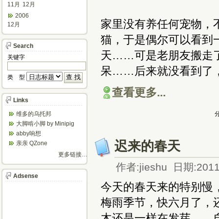
11月
12月
2006
家里没有养任何宠物，
12月
猫，于是偶尔可以看到
Search
天……可是老朋友搬走
关键字
呆……后来就没看到了
类 型
查看更多...
Links
维多的乌托邦
分
大脚啃小脚 by Minipig
abby响想
迟来的春天
亲亲 QZone
更多链接…
作者:jieshu 日期:2011
Adsense
今天的春天来的特别慢
梅雨季节，快六月了，
木还是一样在发芽……