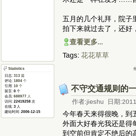
五月的几个礼拜，院子
拍下来就过去了，还好
查看更多...
Tags:
花花草草
Statistics
分
日志:
313
篇
评论:
1804
个
引用:
10
个
不守交通规则的
留言:
0
个
会员:
688977
人
作者:jieshu 日期:2011
访问:
22419258
次
在线:
3
人
建站时间:
2006-12-15
今年春天来得很晚，到
外面大好春光我还是得
到空前但肯定不绝后的