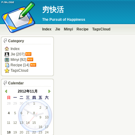
穷快活
The Pursuit of Happiness
Index
Jie
Minyi
Recipe
TagsCloud
Category
Index
Jie [207]
Minyi [92]
Recipe [14]
TagsCloud
Calendar
2012年11月
日
一
二
三
四
五
六
28
29
30
31
1
2
3
4
5
6
7
8
9
10
11
12
13
14
15
16
17
18
19
20
21
22
23
24