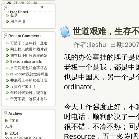
26
27
28
29
30
31
1
User Panel
登录
用户注册
世道艰难，生存
Recent Comments
可惜了；当年我一直追
作者:jieshu 日期:2007
着这个，看博主夫妇一
网上搜老武展的图片进
步步在多伦...
来了，一晃是你十年前
我的办公室挂的牌子是IS 
我在找小时候送养的妹
的帖子，时...
妹，有人QQ找我说找到
It was a nice article
老板一个是我，都是中国人；两个
了匹配的...
and...
水帘洞景色和金字塔古
迹都不错。
re koopy:我总觉得玛雅
也是中国人，另一个是个白mm(
人见过外星人。不然哪...
井底看上去的那张让我
ordinator。
想起了蝙蝠侠。。下棋
没搞点混凝土？
那张会不会...
年轻时候染过，现在怕
伤头发不敢染了。不过
千万不要。这样才有味
以后要是回...
道，中西合壁的味道和
今天工作强度正好，不算
气场。
Archive
时电话，顺利解决了一
2016
很不错，不冷不热；回办
01月
2014
Resource，五十