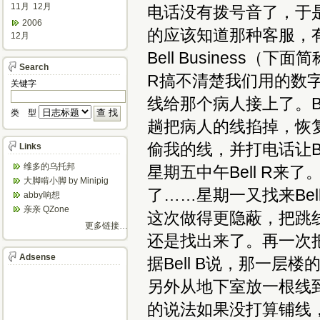
11月
12月
电话没有拨号音了，于
2006
的应该知道那种客服，
12月
Bell Business（
Search
R搞不清楚我们用的数
关键字
线给那个病人接上了。B
类 型
趟把病人的线掐掉，恢
偷我的线，并打电话让B
Links
维多的乌托邦
星期五中午Bell R
大脚啃小脚 by Minipig
了……星期一又找来Bel
abby响想
亲亲 QZone
这次做得更隐蔽，把跳线的
更多链接…
还是找出来了。再一次
Adsense
据Bell B说，那一
另外从地下室放一根线到二
的说法如果没打算铺线，