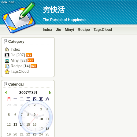
穷快活
The Pursuit of Happiness
Index
Jie
Minyi
Recipe
TagsCloud
Category
Index
Jie [207]
Minyi [92]
Recipe [14]
TagsCloud
Calendar
2007年8月
日
一
二
三
四
五
六
29
30
31
1
2
3
4
5
6
7
8
9
10
11
12
13
14
15
16
17
18
19
20
21
22
23
24
25