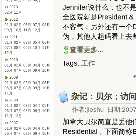
02月
03月
05月
06月
Jennifer说什么，
2013
02月
11月
全医院就是Presiden
2012
01月
02月
06月
07月
08月
不客气；另外还有一个Dire
09月
10月
11月
12月
伪，其他人起码看上去
2011
01月
02月
03月
05月
06月
07月
08月
09月
10月
11月
查看更多...
12月
2010
Tags:
工作
01月
02月
03月
04月
05月
06月
07月
08月
09月
10月
分
2009
01月
02月
03月
04月
05月
06月
07月
08月
09月
10月
11月
杂记：贝尔；访
2008
01月
02月
03月
04月
05月
作者:jieshu 日期:2007
06月
07月
08月
09月
10月
11月
12月
加拿大贝尔简直是丢他们祖
2007
01月
02月
03月
04月
05月
Residential，下
06月
07月
08月
09月
10月