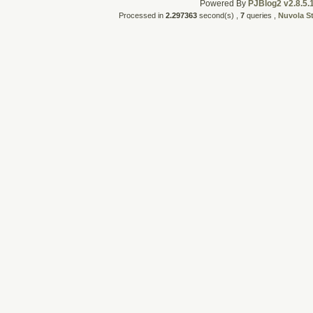
Powered By
PJBlog2 v2.8.5.
Processed in
2.297363
second(s) ,
7
queries ,
Nuvola S