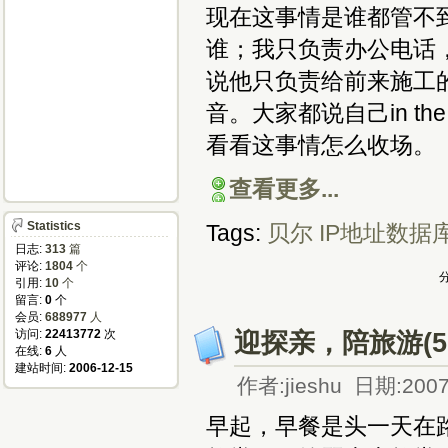
现在这事情是谁都管不到。
谁；我只负责办公电话，所
说他只负责给前来施工的人
音。大家都说自己in the mi
看看这事情怎么收场。
查看更多...
Statistics
Tags:
贝尔
IP地址数据
日志:
313
篇
评论:
1804
个
分
引用:
10
个
留言:
0
个
会员:
688977
人
访问:
22413772
次
迎探亲，陪旅游(5
在线:
6
人
建站时间:
2006-12-15
作者:jieshu 日期:2007
早起，早餐是头一天在