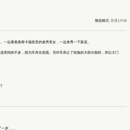
预览模式:
普通
|
列表
了。一边看着奥斯卡颁奖里的俊男美女，一边来秀一下新居。
照进房间的不多，因为车库在前面。另外车库占了前脸的大部分面积，所以大门
77
。
了一岁……