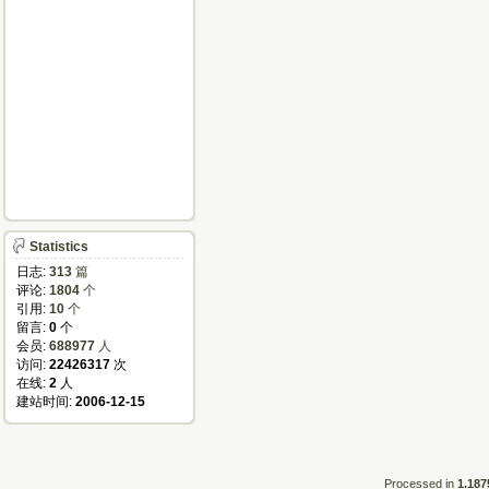
Statistics
日志:
313
篇
评论:
1804
个
引用:
10
个
留言:
0
个
会员:
688977
人
访问:
22426317
次
在线:
2
人
建站时间:
2006-12-15
Processed in
1.187