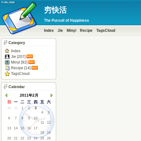
穷快活
The Pursuit of Happiness
Index
Jie
Minyi
Recipe
TagsCloud
Category
Index
Jie [207]
Minyi [92]
Recipe [14]
TagsCloud
Calendar
2011年2月
日
一
二
三
四
五
六
30
31
1
2
3
4
5
6
7
8
9
10
11
12
13
14
15
16
17
18
19
20
21
22
23
24
25
26