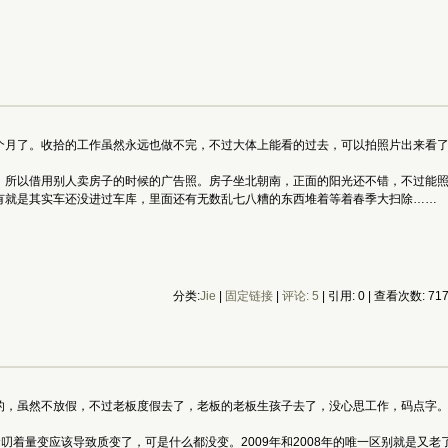
个月了。收拾的工作虽然永远也做不完，不过大体上能看的过去，可以拍照片出来看
，所以借用别人卖房子的时候的广告照。房子坐北朝南，正面的阳光还不错，不过能
有就是其实车还没进过车库，里面还有无数乱七八糟的东西堆着等着春季大扫除……
分类:
Jie
|
固定链接
|
评论: 5
| 引用: 0 | 查看次数: 71
的，虽然不放假，不过老板度假去了，老板的老板生孩子去了，没心思工作，码点字
在念叨着量变应该导致质变了，可是什么都没变。2009年和2008年的唯一区别就是又老