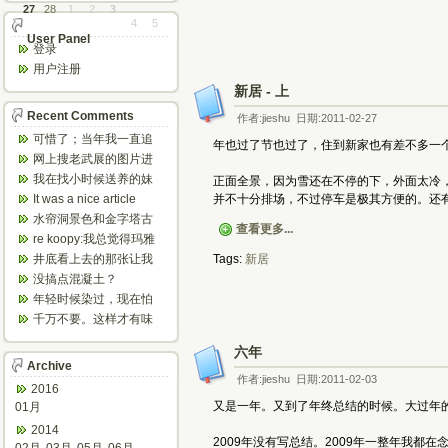
27
28
1
2
3
4
5
User Panel
登录
用户注册
新居 - 上
Recent Comments
作者:jieshu 日期:2011-02-27
可惜了；当年我一直追
年也过了节也过了，住到新家也有差不多一
着这个，看博主夫妇一
网上搜老武展的图片进
步步在多伦...
来了，一晃是你十年前
我在找小时候送养的妹
正面全景，因为雪还在不停的下，外面太冷
的帖子，时...
妹，有人QQ找我说找到
It was a nice article
并不十分排场，不过停车是极其方便的。还
了匹配的...
and...
水帘洞景色和金字塔古
查看更多...
迹都不错。
re koopy:我总觉得玛雅
人见过外星人。不然哪...
井底看上去的那张让我
Tags:
新居
想起了蝙蝠侠。。下棋
没搞点混凝土？
那张会不会...
年轻时候染过，现在怕
伤头发不敢染了。不过
千万不要。这样才有味
以后要是回...
道，中西合壁的味道和
气场。
六年
Archive
作者:jieshu 日期:2011-02-03
2016
又是一年。又到了年终总结的时候。大过年
01月
2014
2009年没有写总结。2009年一整年我都