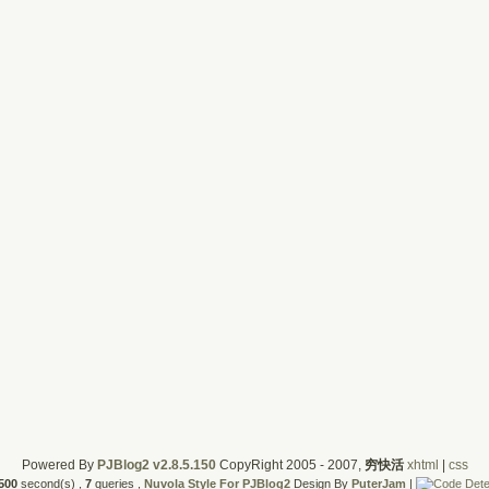
Powered By
PJBlog2 v2.8.5.150
CopyRight 2005 - 2007,
穷快活
xhtml
|
css
500
second(s) ,
7
queries ,
Nuvola Style For PJBlog2
Design By
PuterJam
|