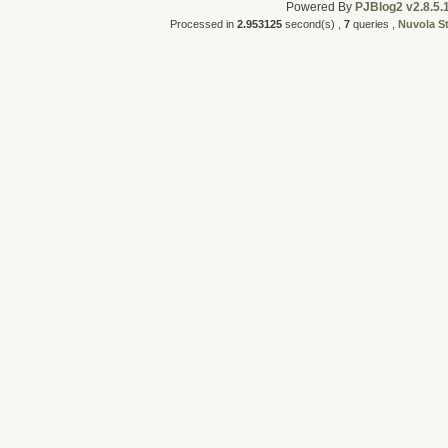
Powered By
PJBlog2 v2.8.5.
Processed in
2.953125
second(s) ,
7
queries ,
Nuvola S