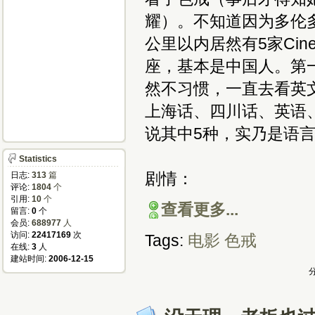
耀）。不知道因为多伦
公里以内居然有5家Cin
座，基本是中国人。第
然不习惯，一直去看英
上海话、四川话、英语、
说其中5种，实乃是语
Statistics
剧情：
日志:
313
篇
评论:
1804
个
引用:
10
个
查看更多...
留言:
0
个
会员:
688977
人
访问:
22417169
次
Tags:
电影
色戒
在线:
3
人
建站时间:
2006-12-15
分