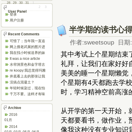
28
29
30
31
1
2
3
User Panel
登录
用户注册
半学期的读书心
Recent Comments
可惜了；当年我一直追
作者:sweetsoup 日期:2
着这个，看博主夫妇一
网上搜老武展的图片进
步步在多伦...
来了，一晃是你十年前
其中考试上个星期结束了，
我在找小时候送养的妹
的帖子，时...
妹，有人QQ找我说找到
It was a nice article
礼拜，让我们在家好好自觉
了匹配的...
and...
水帘洞景色和金字塔古
迹都不错。
re koopy:我总觉得玛雅
美美的睡一个星期懒觉
人见过外星人。不然哪...
井底看上去的那张让我
个星期有4天都跑去学
想起了蝙蝠侠。。下棋
没搞点混凝土？
那张会不会...
年轻时候染过，现在怕
时，学习精神空前高涨
伤头发不敢染了。不过
千万不要。这样才有味
以后要是回...
道，中西合壁的味道和
气场。
Archive
从开学的第一天开始，
2016
天都要看书，做作业，
01月
2014
像我这种没有专业知识