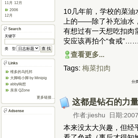
11月
12月
10几年前，学校的菜
2006
12月
上的——除了补充油水
Search
有想过有一天想吃扣肉
关键字
安应该再拍个“食戒”…
类 型
查看更多...
Links
Tags:
梅菜扣肉
维多的乌托邦
大脚啃小脚 by Minipig
分类
abby响想
亲亲 QZone
更多链接…
这都是钻石的力
Adsense
作者:jieshu 日期:2007
本来没太大兴趣，但经平
看了色戒（事后才得知