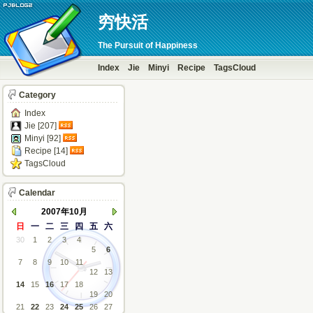
穷快活
The Pursuit of Happiness
Index
Jie
Minyi
Recipe
TagsCloud
Category
Index
Jie [207]
Minyi [92]
Recipe [14]
TagsCloud
Calendar
2007年10月
日
一
二
三
四
五
六
30
1
2
3
4
5
6
7
8
9
10
11
12
13
14
15
16
17
18
19
20
21
22
23
24
25
26
27