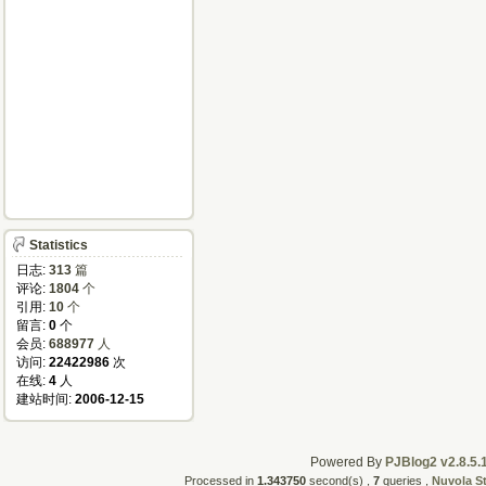
Statistics
日志:
313
篇
评论:
1804
个
引用:
10
个
留言:
0
个
会员:
688977
人
访问:
22422986
次
在线:
4
人
建站时间:
2006-12-15
Powered By
PJBlog2 v2.8.5.
Processed in
1.343750
second(s) ,
7
queries ,
Nuvola S