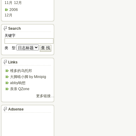
11月
12月
2006
12月
Search
关键字
类 型
Links
维多的乌托邦
大脚啃小脚 by Minipig
abby响想
亲亲 QZone
更多链接…
Adsense