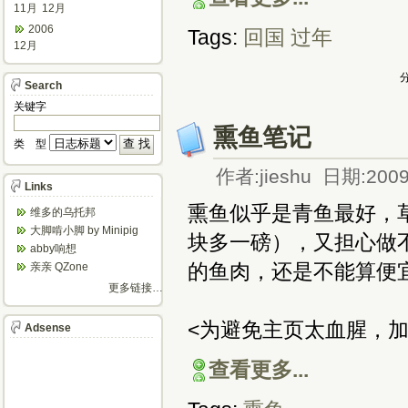
11月
12月
2006
Tags:
回国
过年
12月
分
Search
关键字
熏鱼笔记
类 型
作者:jieshu 日期:2009
Links
熏鱼似乎是青鱼最好，
维多的乌托邦
大脚啃小脚 by Minipig
块多一磅），又担心做不好
abby响想
的鱼肉，还是不能算便宜
亲亲 QZone
更多链接…
<为避免主页太血腥，加
Adsense
查看更多...