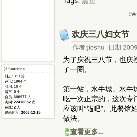
Tags:
熏鱼
分类:
欢庆三八妇女节
作者:jieshu 日期:2009
为了庆祝三八节，也庆祝某
了一圈。
Statistics
日志:
313
篇
评论:
1804
个
引用:
10
个
第一站，水牛城。水牛
留言:
0
个
会员:
688977
人
吃一次正宗的，这次专门为
访问:
22418052
次
应该叫“锚吧”。此餐馆始
在线:
2
人
建站时间:
2006-12-15
做法。
查看更多...