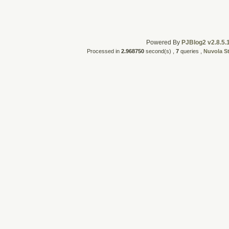
Powered By
PJBlog2 v2.8.5.
Processed in
2.968750
second(s) ,
7
queries ,
Nuvola S