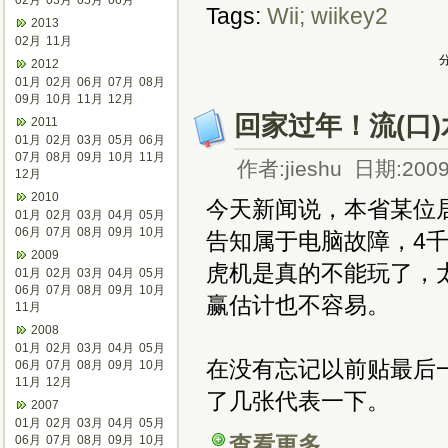
02月
03月
05月
06月
Tags:
Wii;
wiikey2
2013
02月
11月
分
2012
01月
02月
06月
07月
08月
09月
10月
11月
12月
回家过年！流(口)
2011
01月
02月
03月
05月
06月
07月
08月
09月
10月
11月
作者:jieshu 日期:2009
12月
2010
今天新闻说，本省某位
01月
02月
03月
04月
05月
06月
07月
08月
09月
10月
告知属于电脑故障，4
2009
虎机是真的不能玩了，
01月
02月
03月
04月
05月
06月
07月
08月
09月
10月
赢估计也不容易。
11月
2008
01月
02月
03月
04月
05月
在没有忘记以前贴最后
06月
07月
08月
09月
10月
11月
12月
了几张代表一下。
2007
01月
02月
03月
04月
05月
查看更多...
06月
07月
08月
09月
10月