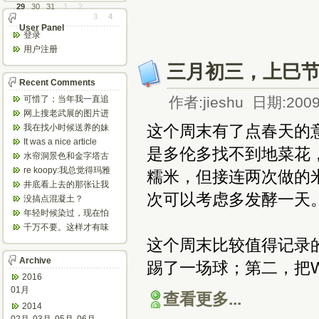
29
30
31
1
2
3
4
User Panel
登录
用户注册
三月初三，上巳
Recent Comments
可惜了；当年我一直追
作者:jieshu 日期:2009
着这个，看博主夫妇一
网上搜老武展的图片进
步步在多伦...
来了，一晃是你十年前
这个周末有了点春天的
我在找小时候送养的妹
的帖子，时...
妹，有人QQ找我说找到
It was a nice article
是多伦多找不到地菜花
了匹配的...
and...
水帘洞景色和金字塔古
迹都不错。
re koopy:我总觉得玛雅
糯米，但接连两次做的
人见过外星人。不然哪...
井底看上去的那张让我
次可以考虑多发酵一天
想起了蝙蝠侠。。下棋
没搞点混凝土？
那张会不会...
年轻时候染过，现在怕
伤头发不敢染了。不过
千万不要。这样才有味
以后要是回...
道，中西合壁的味道和
这个周末比较值得记录
气场。
Archive
踢了一场球；第二，把W
2016
01月
查看更多...
2014