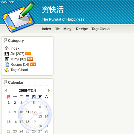
穷快活
The Pursuit of Happiness
Index
Jie
Minyi
Recipe
TagsCloud
Category
Index
Jie [207]
Minyi [92]
Recipe [14]
TagsCloud
Calendar
2009年3月
日
一
二
三
四
五
六
1
2
3
4
5
6
7
8
9
10
11
12
13
14
15
16
17
18
19
20
21
22
23
24
25
26
27
28