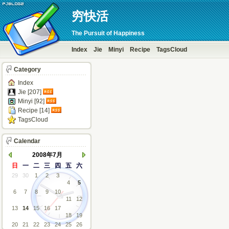
穷快活
The Pursuit of Happiness
Index
Jie
Minyi
Recipe
TagsCloud
Category
Index
Jie [207]
Minyi [92]
Recipe [14]
TagsCloud
Calendar
2008年7月
日
一
二
三
四
五
六
29
30
1
2
3
4
5
6
7
8
9
10
11
12
13
14
15
16
17
18
19
20
21
22
23
24
25
26