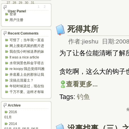
27
28
29
30
31
1
2
User Panel
登录
用户注册
死得其所
Recent Comments
可惜了；当年我一直追
作者:jieshu 日期:2008
着这个，看博主夫妇一
网上搜老武展的图片进
步步在多伦...
来了，一晃是你十年前
为了让各位能清晰了解
我在找小时候送养的妹
的帖子，时...
妹，有人QQ找我说找到
It was a nice article
了匹配的...
and...
水帘洞景色和金字塔古
迹都不错。
re koopy:我总觉得玛雅
贪吃啊，这么大的钩子
人见过外星人。不然哪...
井底看上去的那张让我
想起了蝙蝠侠。。下棋
没搞点混凝土？
查看更多...
那张会不会...
年轻时候染过，现在怕
伤头发不敢染了。不过
千万不要。这样才有味
Tags:
钓鱼
以后要是回...
道，中西合壁的味道和
气场。
Archive
分
2016
01月
2014
没事找事（三）