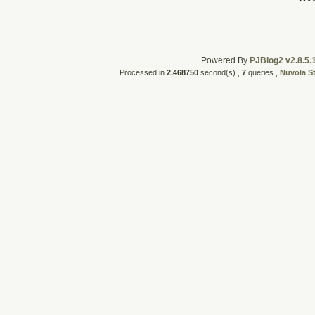
Powered By
PJBlog2 v2.8.5.
Processed in
2.468750
second(s) ,
7
queries ,
Nuvola S