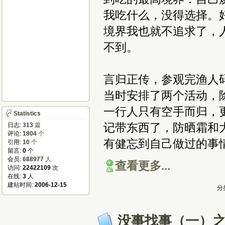
我吃什么，没得选择。
境界我也就不追求了，
不到。
言归正传，参观完渔人
当时安排了两个活动，
一行人只有空手而归，
Statistics
记带东西了，防晒霜和
日志:
313
篇
评论:
1804
个
有健忘到自己做过的事
引用:
10
个
留言:
0
个
会员:
688977
人
查看更多...
访问:
22422109
次
在线:
3
人
建站时间:
2006-12-15
分
没事找事（一）