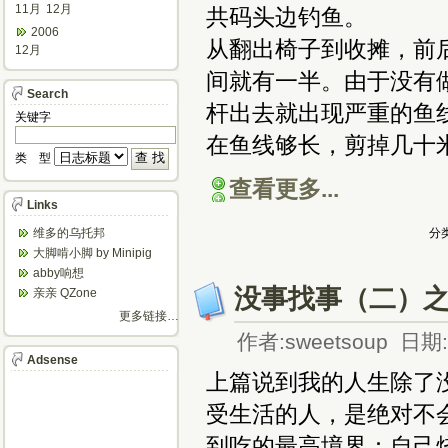
11月
12月
共码头边钓鱼。
2006
从翻出椅子到收摊，前
12月
间就有一半。由于没有
Search
杆出去就出现严重的鱼
关键字
在鱼线够长，剪掉几十
类 型
查看更多...
Links
维多的乌托邦
分类
大脚啃小脚 by Minipig
abby响想
没事找事（二）
亲亲 QZone
更多链接…
作者:sweetsoup 日期:2
Adsense
上篇说到我的人生除了
受生活的人，是绝对不
到吃的最高境界：自己