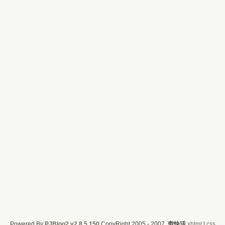
Powered By
PJBlog2 v2.8.5.150
CopyRight 2005 - 2007,
穷快活
xhtml
|
css