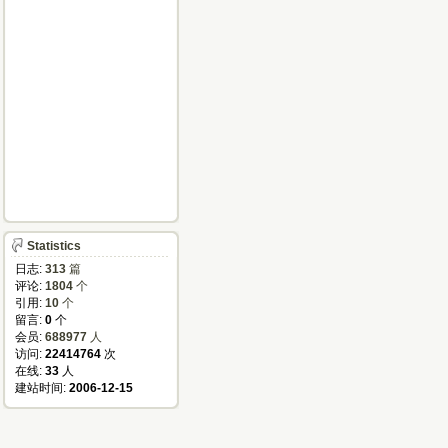
Statistics
日志:
313
篇
评论:
1804
个
引用:
10
个
留言:
0
个
会员:
688977
人
访问:
22414764
次
在线:
33
人
建站时间:
2006-12-15