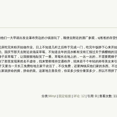
j他们一大早就出发去瀑布旁边的小镇游玩了，顺便去附近的酒厂参观，sj爸爸的存
起床吃完米粉开始做作业。日上不知道几杆之后终于完成一门，吃完午饭静下心来开
的。国庆节那天去附近农场采草莓。不知道去年的流水帐有没有汇报过关于摘樱桃的
梯子采草莓了，让我狠狠地耻笑了一番。草莓长在地上的，一丛一丛的，不需要爬梯
到了那里发现果然名不虚传，找来警察维持交通秩序，招来若干个年轻的帅哥美女来
终于又要当一天长工免费给地主家干农活了，不仅免费，还要掏钱买他们家的东西。不
大家就拼命的摘，拼命的装。这家地主善良些，你采多少按分量算多少，所以不用拼
分类:
Minyi
|
固定链接
|
评论: 12
| 引用: 0 | 查看次数: 1