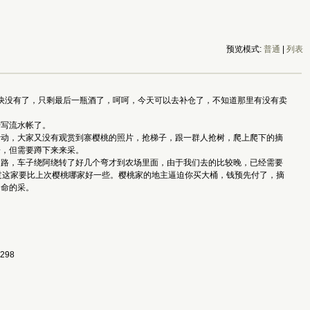
预览模式:
普通
|
列表
货快没有了，只剩最后一瓶酒了，呵呵，今天可以去补仓了，不知道那里有没有卖
始写流水帐了。
活动，大家又没有观赏到寨樱桃的照片，抢梯子，跟一群人抢树，爬上爬下的摘
子，但需要蹲下来来采。
引路，车子绕阿绕转了好几个弯才到农场里面，由于我们去的比较晚，已经需要
过这家要比上次樱桃哪家好一些。樱桃家的地主逼迫你买大桶，钱预先付了，摘
了命的采。
1298