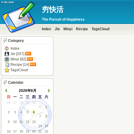
穷快活
The Pursuit of Happiness
Index
Jie
Minyi
Recipe
TagsCloud
Category
Index
Jie [207]
Minyi [92]
Recipe [14]
TagsCloud
Calendar
2026年8月
日
一
二
三
四
五
六
26
27
28
29
30
31
1
2
3
4
5
6
7
8
9
10
11
12
13
14
15
16
17
18
19
20
21
22