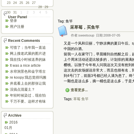
23
24
25
26
27
28
29
30
31
1
2
3
4
5
User Panel
登录
Tag: 鱼竿
用户注册
采草莓，买鱼竿
作者:sweetsoup 日期:2008-07-05
Recent Comments
又是一个风和日丽，宁静凉爽的夏日午后。s
可惜了；当年我一直追
中国的白酒。
着这个，看博主夫妇一
网上搜老武展的图片进
留我一人在家守门，早晨睡到自然醒之后，
步步在多伦...
来了，一晃是你十年前
我在找小时候送养的妹
上个周末活动还是比较多的，计划排的满满
的帖子，时...
妹，有人QQ找我说找到
樱桃。以致于今年有人问我这次又没有抢到
It was a nice article
了匹配的...
and...
这次去的农场据说非常大，而且也很有名，
水帘洞景色和金字塔古
到4号门了，前面3号都已经人满为患了。
迹都不错。
re koopy:我总觉得玛雅
一颗也是这么多，摘一桶也是这么多，于是
人见过外星人。不然哪...
井底看上去的那张让我
想起了蝙蝠侠。。下棋
没搞点混凝土？
查看更多...
那张会不会...
年轻时候染过，现在怕
Tags:
草莓
鱼竿
伤头发不敢染了。不过
千万不要。这样才有味
以后要是回...
道，中西合壁的味道和
气场。
Archive
2016
01月