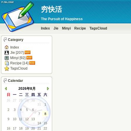
穷快活
The Pursuit of Happiness
Index
Jie
Minyi
Recipe
TagsCloud
Category
Index
Jie [207]
Minyi [92]
Recipe [14]
TagsCloud
Calendar
2026年8月
日
一
二
三
四
五
六
26
27
28
29
30
31
1
2
3
4
5
6
7
8
9
10
11
12
13
14
15
16
17
18
19
20
21
22