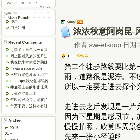
23
24
25
26
27
28
29
30
31
1
2
3
4
5
User Panel
登录
Minyi
用户注册
浓浓秋意阿岗昆-
Recent Comments
作者:sweetsoup 日期:2
可惜了；当年我一直追
着这个，看博主夫妇一
网上搜老武展的图片进
步步在多伦...
来了，一晃是你十年前
我在找小时候送养的妹
第二个徒步路线要比第
的帖子，时...
妹，有人QQ找我说找到
It was a nice article
了匹配的...
and...
水帘洞景色和金字塔古
雨，道路很是泥泞。不
迹都不错。
re koopy:我总觉得玛雅
所以一定要走进去探个
人见过外星人。不然哪...
井底看上去的那张让我
想起了蝙蝠侠。。下棋
没搞点混凝土？
那张会不会...
年轻时候染过，现在怕
伤头发不敢染了。不过
走进去之后发现是一片
千万不要。这样才有味
以后要是回...
道，中西合壁的味道和
因为下星期是感恩节，
气场。
Archive
慢慢拍照，欣赏四周景
2016
01月
先来一张小径通幽