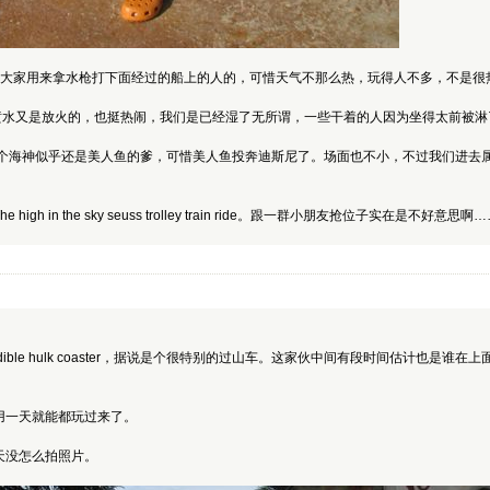
live就是给大家用来拿水枪打下面经过的船上的人的，可惜天气不那么热，玩得人不多，不是
达舞台剧，又是喷水又是放火的，也挺热闹，我们是已经湿了无所谓，一些干着的人因为坐得太前
和谁打架？这个海神似乎还是美人鱼的爹，可惜美人鱼投奔迪斯尼了。场面也不小，不过我
in the sky seuss trolley train ride。跟一群小朋友抢位子实在是不好意思啊
redible hulk coaster，据说是个很特别的过山车。这家伙中间有段时间估计
用一天就能都玩过来了。
天没怎么拍照片。