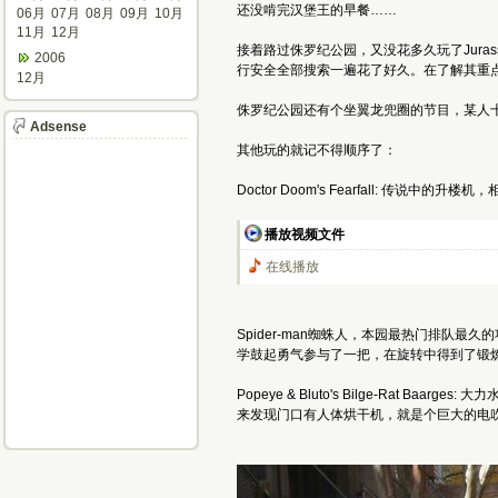
还没啃完汉堡王的早餐……
06月
07月
08月
09月
10月
11月
12月
接着路过侏罗纪公园，又没花多久玩了Juras
2006
行安全全部搜索一遍花了好久。在了解其重
12月
侏罗纪公园还有个坐翼龙兜圈的节目，某人十
Adsense
其他玩的就记不得顺序了：
Doctor Doom's Fearfall
播放视频文件
在线播放
Spider-man蜘蛛人，本园最热门排队
学鼓起勇气参与了一把，在旋转中得到了锻
Popeye & Bluto's Bilge-
来发现门口有人体烘干机，就是个巨大的电