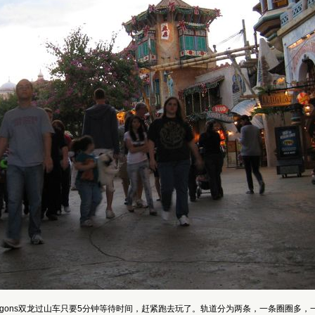
 Dragons双龙过山车只要5分钟等待时间，赶紧跑去玩了。轨道分为两条，一条圈