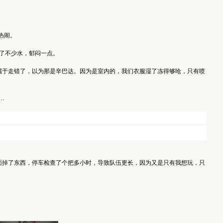
很热闹。
被淋了不少水，郁闷一点。
们进去属于走错了，以为那是辛巴达。因为是室内的，我们衣服湿了冻得够呛，只有喷
……
也是谁在上面掉了东西，停车检查了个把多小时，导致队伍更长，因为又是只有我想玩，只