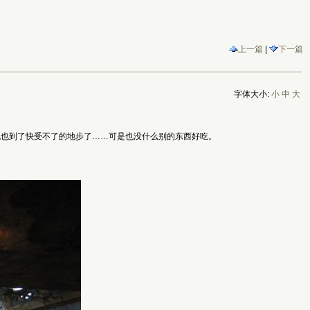
上一篇
|
下一篇
字体大小:
小
中
大
包也到了快受不了的地步了……可是也没什么别的东西好吃。