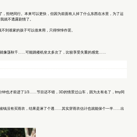
出没，怕被咬了，拒绝同行。本来可以更快，但因为前面有人掉了什么东西在水里，为了运
里我就不透露剧情了。
找不到谁家的孩子可以借来用，只得悻悻作罢。
过我的感觉就像荡秋千……可能跳楼机坐太多次了，比较享受失重的感觉……
分钟也才前进了1/3……节目还不错，3D的情景过山车，因为太有名了，tmy同
下喷水……为了省钱没有买雨衣，结果是淋了个透……其实穿雨衣估计也就能保个一半……出