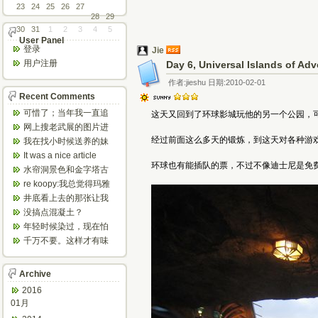
23
24
25
26
27
28
29
30
31
1
2
3
4
5
User Panel
登录
Jie
用户注册
Day 6, Universal Islands of Ad
作者:jieshu 日期:2010-02-01
Recent Comments
可惜了；当年我一直追
这天又回到了环球影城玩他的另一个公园，
着这个，看博主夫妇一
网上搜老武展的图片进
步步在多伦...
来了，一晃是你十年前
经过前面这么多天的锻炼，到这天对各种游
我在找小时候送养的妹
的帖子，时...
妹，有人QQ找我说找到
It was a nice article
了匹配的...
环球也有能插队的票，不过不像迪士尼是免
and...
水帘洞景色和金字塔古
迹都不错。
re koopy:我总觉得玛雅
人见过外星人。不然哪...
井底看上去的那张让我
想起了蝙蝠侠。。下棋
没搞点混凝土？
那张会不会...
年轻时候染过，现在怕
伤头发不敢染了。不过
千万不要。这样才有味
以后要是回...
道，中西合壁的味道和
气场。
Archive
2016
01月