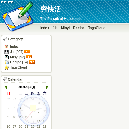
穷快活
The Pursuit of Happiness
Index
Jie
Minyi
Recipe
TagsCloud
Category
Index
Jie [207]
Minyi [92]
Recipe [14]
TagsCloud
Calendar
2026年8月
日
一
二
三
四
五
六
26
27
28
29
30
31
1
2
3
4
5
6
7
8
9
10
11
12
13
14
15
16
17
18
19
20
21
22