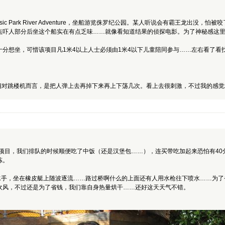
sic Park River Adventure，坐船游览侏罗纪公园。某人听说会有霸王龙
点吓人部分后坐这个船实在有点乏味……就像看知道结果的侦探电影。为了神秘感这
分想坐，可惜该项目凡1米4以上人士必须由1米4以下儿童陪同参与……左右看了看
: 传说中的升楼机，相对跳楼机而言，是把人弹上去再掉下来再上下荡几次。看上去很刺激，不
最久的项目，我们排队的时候顺便吃了中饭（还是汉堡包……），连买带吃加起来恐怕有40
炼。
Rat Baarges: 大力水手，坐在橡皮艇上随波逐流……路过桥啊什么的上面还有人用水枪往
吹风，不过还是为了省钱，我们靠自身热量烘干……还好这天天气不错。