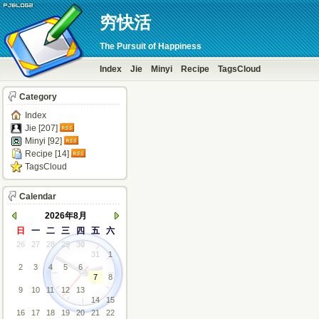
穷快活
The Pursuit of Happiness
Index
Jie
Minyi
Recipe
TagsCloud
Category
Index
Jie [207]
Minyi [92]
Recipe [14]
TagsCloud
Calendar
2026年8月
日
一
二
三
四
五
六
26
27
28
29
30
31
1
2
3
4
5
6
7
8
9
10
11
12
13
14
15
16
17
18
19
20
21
22