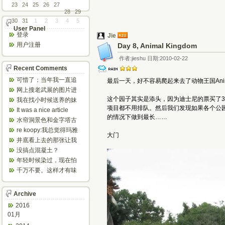
23
24
25
26
27
28
29
30
31
1
2
3
4
5
User Panel
登录
Jie
用户注册
Day 8, Animal Kingdom
作者:jieshu 日期:2010-02-22
Recent Comments
可惜了；当年我一直追
最后一天，好不容易爬起来去了动物王国Animal
着这个，看博主夫妇一
网上搜老武展的图片进
步步在多伦...
来了，一晃是你十年前
这个园子其实是添头，因为迪士尼的票买了
我在找小时候送养的妹
的帖子，时...
妹，有人QQ找我说找到
项目都不用排队。然后我们发现如果各个公
It was a nice article
了匹配的...
的情况下做到最长……
and...
水帘洞景色和金字塔古
迹都不错。
re koopy:我总觉得玛雅
大门
人见过外星人。不然哪...
井底看上去的那张让我
想起了蝙蝠侠。。下棋
没搞点混凝土？
那张会不会...
年轻时候染过，现在怕
伤头发不敢染了。不过
千万不要。这样才有味
以后要是回...
道，中西合壁的味道和
气场。
Archive
2016
01月