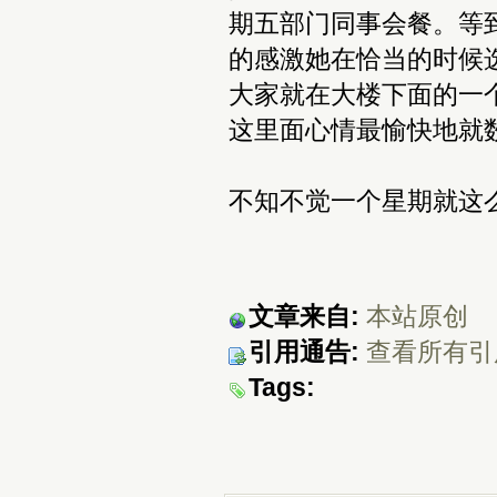
期五部门同事会餐。等
的感激她在恰当的时候
大家就在大楼下面的一
这里面心情最愉快地就
不知不觉一个星期就这
文章来自:
本站原创
引用通告:
查看所有引
Tags: