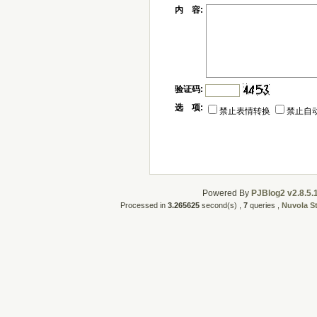
内 容:
验证码:
选 项:
禁止表情转换
禁止自
Powered By
PJBlog2 v2.8.5.
Processed in
3.265625
second(s) ,
7
queries ,
Nuvola S