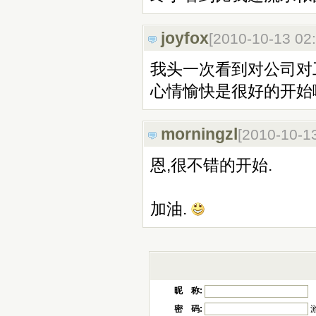
joyfox
[2010-10-13 02
我头一次看到对公司对
心情愉快是很好的开始
morningzl
[2010-10-1
恩,很不错的开始.
加油.
昵 称:
密 码: