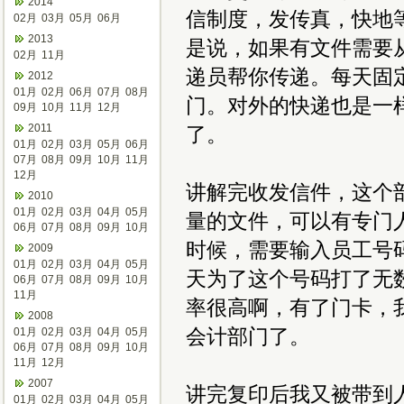
2014
信制度，发传真，快地
02月
03月
05月
06月
2013
是说，如果有文件需要从
02月
11月
递员帮你传递。每天固
2012
01月
02月
06月
07月
08月
门。对外的快递也是一
09月
10月
11月
12月
2011
了。
01月
02月
03月
05月
06月
07月
08月
09月
10月
11月
12月
讲解完收发信件，这个
2010
01月
02月
03月
04月
05月
量的文件，可以有专门
06月
07月
08月
09月
10月
时候，需要输入员工号
2009
01月
02月
03月
04月
05月
天为了这个号码打了无
06月
07月
08月
09月
10月
11月
率很高啊，有了门卡，
2008
会计部门了。
01月
02月
03月
04月
05月
06月
07月
08月
09月
10月
11月
12月
2007
讲完复印后我又被带到
01月
02月
03月
04月
05月