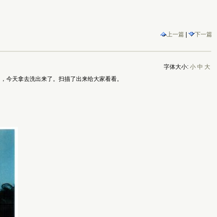
上一篇
|
下一篇
字体大小:
小
中
大
了，今天拿去洗出来了。扫描了出来给大家看看。