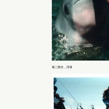
第二部分，浮潜