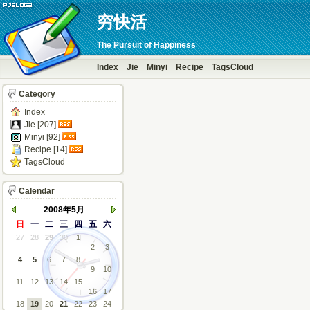
穷快活
The Pursuit of Happiness
Index
Jie
Minyi
Recipe
TagsCloud
Category
Index
Jie [207]
Minyi [92]
Recipe [14]
TagsCloud
Calendar
2008年5月
日
一
二
三
四
五
六
27
28
29
30
1
2
3
4
5
6
7
8
9
10
11
12
13
14
15
16
17
18
19
20
21
22
23
24