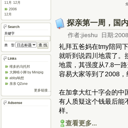
11月
12月
分
2006
12月
探亲第一周，国
Search
关键字
作者:jieshu 日期:2008
礼拜五爸妈在tmy陪同
类 型
就听到说四川地震了。
Links
地震，其强度从7.8一
维多的乌托邦
容易大家等到了2008
大脚啃小脚 by Minipig
abby响想
亲亲 QZone
更多链接…
在加拿大红十字会的中国
有人质疑这个钱最后能
Adsense
样。
查看更多...