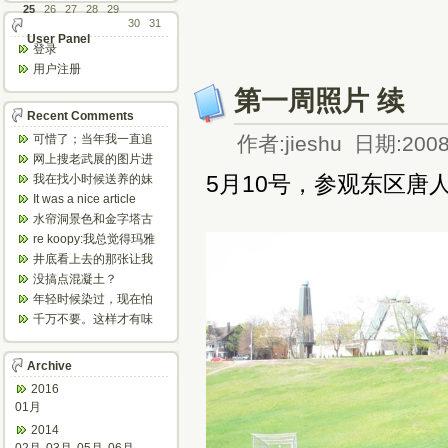
25
26
27
28
29
30
31
User Panel
登录
用户注册
第一周照片 续
Recent Comments
可惜了；当年我一直追
作者:jieshu 日期:2008
着这个，看博主夫妇一
网上搜老武展的图片进
步步在多伦...
来了，一晃是你十年前
5月10号，参观东区唐
我在找小时候送养的妹
的帖子，时...
妹，有人QQ找我说找到
It was a nice article
了匹配的...
and...
水帘洞景色和金字塔古
迹都不错。
re koopy:我总觉得玛雅
人见过外星人。不然哪...
井底看上去的那张让我
想起了蝙蝠侠。。下棋
没搞点混凝土？
那张会不会...
年轻时候染过，现在怕
伤头发不敢染了。不过
千万不要。这样才有味
以后要是回...
道，中西合壁的味道和
气场。
Archive
2016
01月
2014