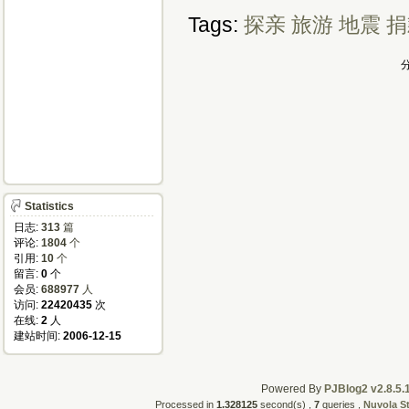
Tags:
探亲
旅游
地震
捐
分
Statistics
日志:
313
篇
评论:
1804
个
引用:
10
个
留言:
0
个
会员:
688977
人
访问:
22420435
次
在线:
2
人
建站时间:
2006-12-15
Powered By
PJBlog2 v2.8.5.
Processed in
1.328125
second(s) ,
7
queries ,
Nuvola S