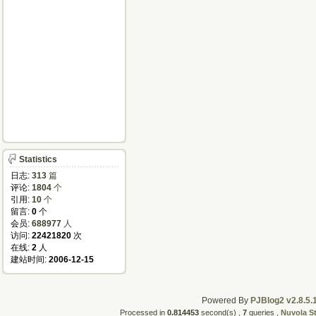
Statistics
日志:
313
篇
评论:
1804
个
引用:
10
个
留言:
0
个
会员:
688977
人
访问:
22421820
次
在线:
2
人
建站时间:
2006-12-15
Powered By
PJBlog2 v2.8.5.
Processed in
0.814453
second(s) ,
7
queries ,
Nuvola S