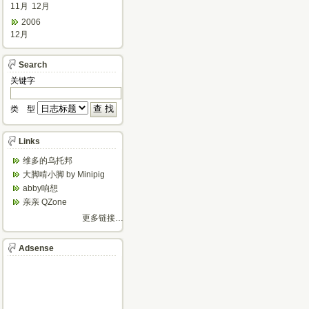
11月
12月
2006
12月
Search
关键字
类 型
Links
维多的乌托邦
大脚啃小脚 by Minipig
abby响想
亲亲 QZone
更多链接…
Adsense