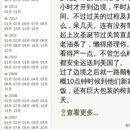
02月
03月
05月
06月
小时才开到边境，平时
2013
02月
11月
间。不过过关的过程及
2012
01月
02月
06月
07月
08月
么，呆几天。连有没有
09月
10月
11月
12月
起上次圣诞节过关简直
2011
01月
02月
03月
05月
06月
老油条了，懒得搭理你
07月
08月
09月
10月
11月
12月
看得严一点。不管怎么
2010
都安全运送到美国了。
01月
02月
03月
04月
05月
06月
07月
08月
09月
10月
过了边境之后就一路顺
2009
01月
02月
03月
04月
05月
概10点钟时候到他们
06月
07月
08月
09月
10月
饭，还有巨大包装的榨
11月
2008
天。
01月
02月
03月
04月
05月
06月
07月
08月
09月
10月
11月
12月
查看更多...
2007
01月
02月
03月
04月
05月
分
06月
07月
08月
09月
10月