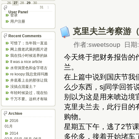
26
27
28
29
30
31
1
User Panel
登录
用户注册
克里夫兰考察游
Recent Comments
可惜了；当年我一直追
作者:sweetsoup 日期:2
着这个，看博主夫妇一
网上搜老武展的图片进
步步在多伦...
来了，一晃是你十年前
今天终于把财务报告的
我在找小时候送养的妹
的帖子，时...
妹，有人QQ找我说找到
It was a nice article
兰。
了匹配的...
and...
水帘洞景色和金字塔古
迹都不错。
re koopy:我总觉得玛雅
在上篇中说到国庆节我
人见过外星人。不然哪...
井底看上去的那张让我
么少东西，sj同学回
想起了蝙蝠侠。。下棋
没搞点混凝土？
那张会不会...
年轻时候染过，现在怕
别以为这是用来唬边境
伤头发不敢染了。不过
千万不要。这样才有味
以后要是回...
道，中西合壁的味道和
克里夫兰去，此行目的有
气场。
Archive
购物。
2016
星期五下午，逃了2节
01月
2014
多伦多，接着开始堵车