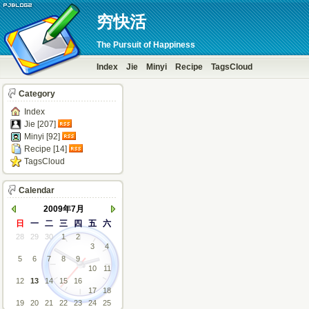
穷快活
The Pursuit of Happiness
Index
Jie
Minyi
Recipe
TagsCloud
Category
Index
Jie [207]
Minyi [92]
Recipe [14]
TagsCloud
Calendar
2009年7月
日
一
二
三
四
五
六
28
29
30
1
2
3
4
5
6
7
8
9
10
11
12
13
14
15
16
17
18
19
20
21
22
23
24
25