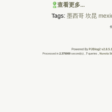
查看更多...
Tags:
墨西哥
坎昆
mexi
分
Powered By
PJBlog2 v2.8.5.
Processed in
2.375000
second(s) ,
7
queries ,
Nuvola S