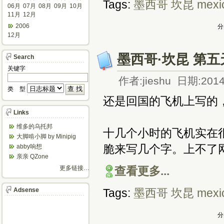
Tags:
墨西哥
坎昆
mexi
06月
07月
08月
09月
10月
11月
12月
2006
分
12月
墨西哥·坎昆 第五天 Ch
Search
关键字
作者:jieshu 日期:2014
类 型
还是回国的飞机上写的
Links
维多的乌托邦
十几个小时的飞机实在
大脚啃小脚 by Minipig
脆来写几个字。上不了
abby响想
亲亲 QZone
更多链接…
查看更多...
Adsense
Tags:
墨西哥
坎昆
mexi
分