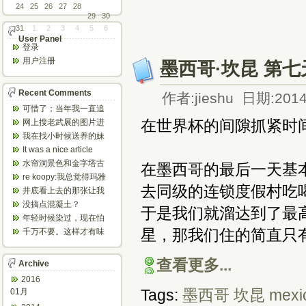
24
25
26
27
28
29
30
31
1
2
3
4
5
6
User Panel
登录
用户注册
墨西哥·坎昆 第七
Recent Comments
作者:jieshu 日期:2014
可惜了；当年我一直追
着这个，看博主夫妇一
在世界杯的间隙抓紧时
网上搜老武展的图片进
步步在多伦...
来了，一晃是你十年前
我在找小时候送养的妹
的帖子，时...
妹，有人QQ找我说找到
It was a nice article
了匹配的...
and...
水帘洞景色和金字塔古
在墨西哥的最后一天基本
迹都不错。
re koopy:我总觉得玛雅
去同级的连锁度假村吃喝玩
人见过外星人。不然哪...
井底看上去的那张让我
想起了蝙蝠侠。。下棋
没搞点混凝土？
于是我们就溜达到了最
那张会不会...
年轻时候染过，现在怕
伤头发不敢染了。不过
星，那我们住的简直只
千万不要。这样才有味
以后要是回...
道，中西合壁的味道和
气场。
查看更多...
Archive
2016
Tags:
墨西哥
坎昆
mexi
01月