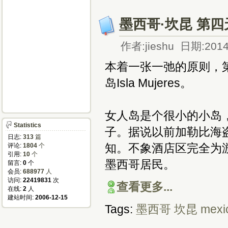
墨西哥·坎昆 第四天 
作者:jieshu 日期:2014
本着一张一弛的原则，
岛Isla Mujeres。
女人岛是个很小的小岛
Statistics
子。据说以前加勒比海
日志:
313
篇
知。不象酒店区完全为
评论:
1804
个
引用:
10
个
墨西哥居民。
留言:
0
个
会员:
688977
人
访问:
22419831
次
查看更多...
在线:
2
人
建站时间:
2006-12-15
Tags:
墨西哥
坎昆
mexi