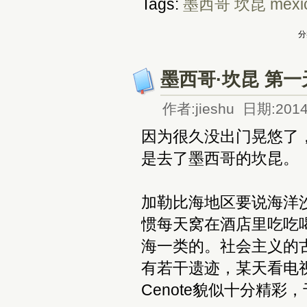
Tags:
墨西哥
坎昆
mexi
分
墨西哥·坎昆 第一
作者:jieshu 日期:2014
因为很久没出门晃悠了
是去了墨西哥的坎昆。
加勒比海地区要说海洋
惯每天窝在酒店里吃吃
海一类的。社会主义的
有若干遗迹，某天看电视
Cenote貌似十分精