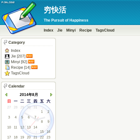
穷快活
The Pursuit of Happiness
Index
Jie
Minyi
Recipe
TagsCloud
Category
Index
Jie [207]
Minyi [92]
Recipe [14]
TagsCloud
Calendar
2014年8月
日
一
二
三
四
五
六
27
28
29
30
31
1
2
3
4
5
6
7
8
9
10
11
12
13
14
15
16
17
18
19
20
21
22
23