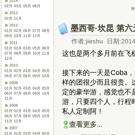
2014
02月
03月
05月
06月
分
2013
02月
11月
2012
墨西哥·坎昆 第六
01月
02月
06月
07月
08月
09月
10月
11月
12月
作者:jieshu 日期:2014
2011
01月
02月
03月
05月
06月
这也是两个多月前在飞
07月
08月
09月
10月
11月
12月
2010
01月
02月
03月
04月
05月
接下来的一天是Coba
06月
07月
08月
09月
10月
样的团很少而且很贵。
2009
01月
02月
03月
04月
05月
定的豪华游，感觉也不
06月
07月
08月
09月
10月
11月
游，只要四个人，行程
2008
私人定制阿！
01月
02月
03月
04月
05月
06月
07月
08月
09月
10月
11月
12月
查看更多...
2007
01月
02月
03月
04月
05月