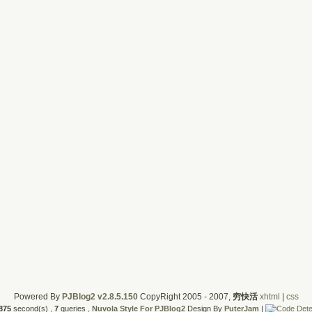
Powered By
PJBlog2 v2.8.5.150
CopyRight 2005 - 2007,
穷快活
xhtml
|
css
875
second(s) ,
7
queries ,
Nuvola Style For PJBlog2
Design By
PuterJam
|