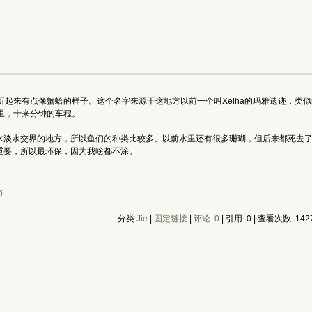
听起来有点像蟹蛤的样子。这个名字来源于这地方以前一个叫Xelha的玛雅遗迹，类似的公
0公里，十来分钟的车程。
水淡水交界的地方，所以鱼们的种类比较多。以前水里还有很多珊瑚，但后来都死去
重要，所以最环保，因为我啥都不涂。
游
分类:
Jie
|
固定链接
|
评论: 0
| 引用: 0 | 查看次数: 142