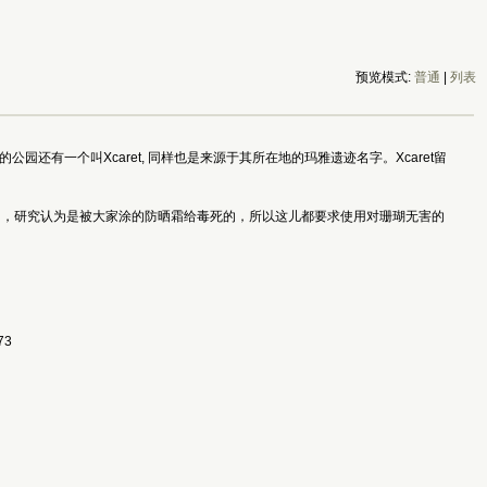
预览模式:
普通
|
列表
园还有一个叫Xcaret, 同样也是来源于其所在地的玛雅遗迹名字。Xcaret留
了，研究认为是被大家涂的防晒霜给毒死的，所以这儿都要求使用对珊瑚无害的
73