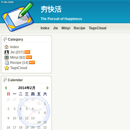
穷快活
The Pursuit of Happiness
Index
Jie
Minyi
Recipe
TagsCloud
Category
Index
Jie [207]
Minyi [92]
Recipe [14]
TagsCloud
Calendar
2014年2月
日
一
二
三
四
五
六
26
27
28
29
30
31
1
2
3
4
5
6
7
8
9
10
11
12
13
14
15
16
17
18
19
20
21
22