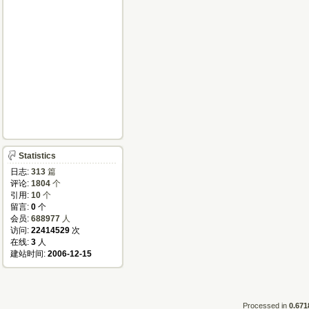
Statistics
日志:
313
篇
评论:
1804
个
引用:
10
个
留言:
0
个
会员:
688977
人
访问:
22414529
次
在线:
3
人
建站时间:
2006-12-15
Processed in
0.671