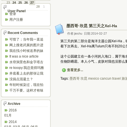
23
24
25
26
27
28
1
User Panel
登录
用户注册
墨西哥·坎昆 第三天之Xel-Ha
Recent Comments
作者:jieshu 日期:2014-02-27
可惜了；当年我一直追
第三天的第二部分是海洋主题公园Xel-Ha，
着这个，看博主夫妇一
网上搜老武展的图片进
着下次再去。Xel-Ha离Tulum只有不到2
步步在多伦...
来了，一晃是你十年前
我在找小时候送养的妹
的帖子，时...
妹，有人QQ找我说找到
It was a nice article
这个公园建立在一条小河的入海口，属于海
了匹配的...
and...
生物防晒霜。本人小气，皮肤对我也没那么
水帘洞景色和金字塔古
迹都不错。
re koopy:我总觉得玛雅
查看更多...
人见过外星人。不然哪...
井底看上去的那张让我
想起了蝙蝠侠。。下棋
Tags:
墨西哥
坎昆
mexico
cancun
travel
旅
没搞点混凝土？
那张会不会...
年轻时候染过，现在怕
伤头发不敢染了。不过
千万不要。这样才有味
以后要是回...
道，中西合壁的味道和
气场。
Archive
2016
01月
2014