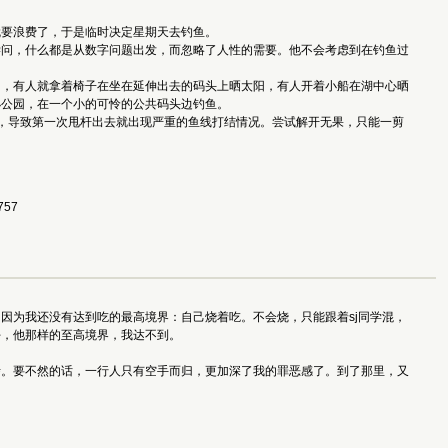
就要浪费了，于是临时决定星期天去钓鱼。
学问，什么都是从数字问题出发，而忽略了人性的需要。他不会考虑到在钓鱼过
的，有人就拿着椅子在坐在延伸出去的码头上晒太阳，有人开着小船在湖中心晒
小公园，在一个小的可怜的公共码头边钓鱼。
，导致第一次甩杆出去就出现严重的鱼线打结情况。尝试解开无果，只能一剪
757
因为我还没有达到吃的最高境界：自己烧着吃。不会烧，只能跟着sj同学混，
好，他那样的至高境界，我达不到。
烤。要不然的话，一行人只有空手而归，更加深了我的罪恶感了。到了那里，又