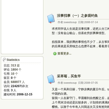
没事找事（一）之参观钓鱼
作者:sweetsoup 日期:2008-07-14
求求同学说人生就是没事找事，还把人分三
型：没有金山银山，但喜欢穷折腾事情型。
掐指算来，我折腾的事情也不少了，从古筝
的后果就是买房钱怎么也攒不起来，看着房
查看更多...
Statistics
日志:
313
篇
评论:
1804
个
引用:
10
个
采草莓，买鱼竿
留言:
0
个
会员:
688977
人
作者:sweetsoup 日期:2008-07-05
访问:
22420713
次
又是一个风和日丽，宁静凉爽的夏日午后。s
在线:
3
人
中国的白酒。
建站时间:
2006-12-15
留我一人在家守门，早晨睡到自然醒之后，
上个周末活动还是比较多的，计划排的满满
樱桃。以致于今年有人问我这次又没有抢到