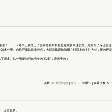
整理了一下，2号早上就踏上了去蒙特利尔和魁北克城的高速公路。此前为了保证旅途安全
600多公里。自己开车路途辛苦点，收获是比跟旅游团在时间上自主性大些，玩的还
面贴了很多。贴一张蒙特利尔当年的“鸟巢”，带盖子的：
分类:
Jie
|
固定链接
|
评论: 7
| 引用: 0 | 查看次数: 53
忙，没空更新。