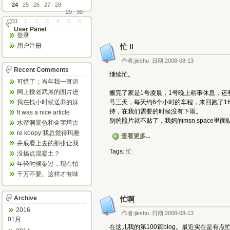
24
25
26
27
28
29
30
31
1
2
3
4
5
6
User Panel
登录
用户注册
忙 II
作者:jieshu 日期:2008-08-13
Recent Comments
继续忙。
可惜了；当年我一直追
着这个，看博主夫妇一
网上搜老武展的图片进
搬完了家是1号凌晨，1号晚上稍事休息，还
步步在多伦...
来了，一晃是你十年前
我在找小时候送养的妹
号三天，每天约6个小时的车程，来回跑了1
的帖子，时...
妹，有人QQ找我说找到
持，在我们需要的时候没有下雨。
It was a nice article
了匹配的...
and...
别的照片就不贴了，我妈的msn space里
水帘洞景色和金字塔古
迹都不错。
re koopy:我总觉得玛雅
查看更多...
人见过外星人。不然哪...
井底看上去的那张让我
想起了蝙蝠侠。。下棋
Tags:
忙
没搞点混凝土？
那张会不会...
年轻时候染过，现在怕
伤头发不敢染了。不过
千万不要。这样才有味
以后要是回...
道，中西合壁的味道和
气场。
Archive
忙啊
2016
作者:jieshu 日期:2008-08-13
01月
在这儿我的第100篇blog。最近实在是有点