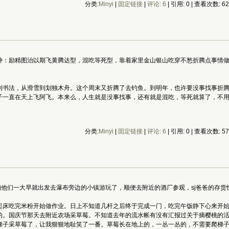
分类:
Minyi
|
固定链接
|
评论: 6
| 引用: 0 | 查看次数: 6
种：励精图治以期飞黄腾达型，混吃等死型，靠着家里金山银山吃穿不愁折腾点事情
到书法，从滑雪到划独木舟。这个周末又折腾了去钓鱼。到明年，也许要没事找事折
子一直在天上飞阿飞。本来么，人生就是没事找事，还有就是混吃，等死就算了，不
分类:
Minyi
|
固定链接
|
评论: 6
| 引用: 0 | 查看次数: 5
j他们一大早就出发去瀑布旁边的小镇游玩了，顺便去附近的酒厂参观，sj爸爸的存
起床吃完米粉开始做作业。日上不知道几杆之后终于完成一门，吃完午饭静下心来开
的。国庆节那天去附近农场采草莓。不知道去年的流水帐有没有汇报过关于摘樱桃的
梯子采草莓了，让我狠狠地耻笑了一番。草莓长在地上的，一丛一丛的，不需要爬梯