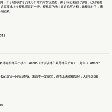
引路，车子绕阿绕转了好几个弯才到农场里面，由于我们去的比较晚，已经需要
过这家要比上次樱桃哪家好一些。樱桃家的地主逼迫你买大桶，钱预先付了，摘
了命的采。
1311
国小镇St. Jacobs（据说该地主要是德国后裔），赶集（Farmer's
名的农贸+小商品市场。东西不一定便宜，但看上去都很新鲜；人群熙熙攘
89