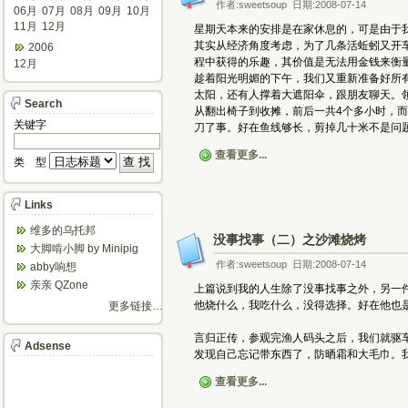
作者:sweetsoup 日期:2008-07-14
06月
07月
08月
09月
10月
11月
12月
星期天本来的安排是在家休息的，可是由于
其实从经济角度考虑，为了几条活蚯蚓又开
2006
程中获得的乐趣，其价值是无法用金钱来衡
12月
趁着阳光明媚的下午，我们又重新准备好所
太阳，还有人撑着大遮阳伞，跟朋友聊天。
Search
从翻出椅子到收摊，前后一共4个多小时，
关键字
刀了事。好在鱼线够长，剪掉几十米不是问
查看更多...
类 型
Links
维多的乌托邦
没事找事（二）之沙滩烧烤
大脚啃小脚 by Minipig
作者:sweetsoup 日期:2008-07-14
abby响想
亲亲 QZone
上篇说到我的人生除了没事找事之外，另一
他烧什么，我吃什么，没得选择。好在他也
更多链接…
言归正传，参观完渔人码头之后，我们就驱
Adsense
发现自己忘记带东西了，防晒霜和大毛巾。
查看更多...