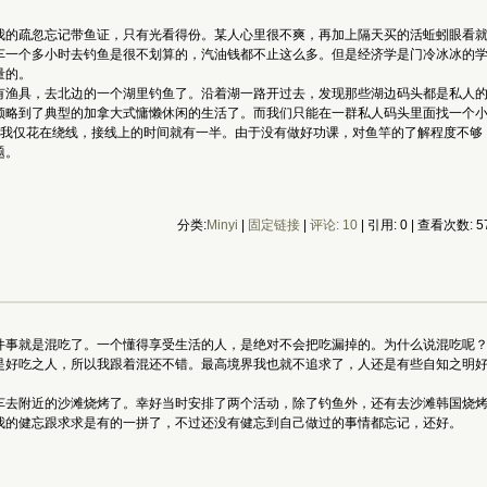
我的疏忽忘记带鱼证，只有光看得份。某人心里很不爽，再加上隔天买的活蚯蚓眼看
车一个多小时去钓鱼是很不划算的，汽油钱都不止这么多。但是经济学是门冷冰冰的
量的。
有渔具，去北边的一个湖里钓鱼了。沿着湖一路开过去，发现那些湖边码头都是私人
领略到了典型的加拿大式慵懒休闲的生活了。而我们只能在一群私人码头里面找一个
而我仅花在绕线，接线上的时间就有一半。由于没有做好功课，对鱼竿的了解程度不够
题。
分类:
Minyi
|
固定链接
|
评论: 10
| 引用: 0 | 查看次数: 5
件事就是混吃了。一个懂得享受生活的人，是绝对不会把吃漏掉的。为什么说混吃呢？
是好吃之人，所以我跟着混还不错。最高境界我也就不追求了，人还是有些自知之明
车去附近的沙滩烧烤了。幸好当时安排了两个活动，除了钓鱼外，还有去沙滩韩国烧
我的健忘跟求求是有的一拼了，不过还没有健忘到自己做过的事情都忘记，还好。