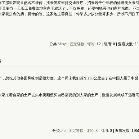
到了那里发现果然名不虚传，找来警察维持交通秩序，招来若干个年轻的帅哥美女来
终于又要当一天长工免费给地主家干农活了，不仅免费，还要掏钱买他们家的东西。不
大家就拼命的摘，拼命的装。这家地主善良些，你采多少按分量算多少，所以不用拼
分类:
Minyi
|
固定链接
|
评论: 12
| 引用: 0 | 查看次数: 1
饭
想吃其他各国风味倒是很方便。这个周末我们驱车130公里去了在中国人圈子中盛名远扬的德
大家扛着自家的土产去集市卖顺便买自己需要的别人家的土产，慢慢发展就成了远近闻
分类:
Jie
|
固定链接
|
评论: 8
| 引用: 0 | 查看次数: 195