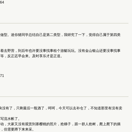
264
做做型。迷你猪同学总结自己是第二类型，我研究了一下，觉得自己属于第四类
腾着去野营，到后年也许要没事找事租个游艇玩玩。没有金山银山还要没事找事
用等，反正迟早会来。及时享乐才是正道。
771
货快没有了，只剩最后一瓶酒了，呵呵，今天可以去补仓了，不知道那里有没有卖
始写流水帐了。
活动，大家又没有观赏到寨樱桃的照片，抢梯子，跟一群人抢树，爬上爬下的摘
子，但需要蹲下来来采。