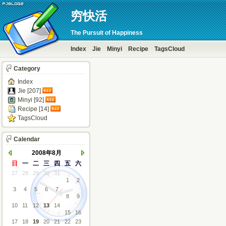
穷快活
The Pursuit of Happiness
Index
Jie
Minyi
Recipe
TagsCloud
Category
Index
Jie [207]
Minyi [92]
Recipe [14]
TagsCloud
Calendar
2008年8月
日
一
二
三
四
五
六
27
28
29
30
31
1
2
3
4
5
6
7
8
9
10
11
12
13
14
15
16
17
18
19
20
21
22
23