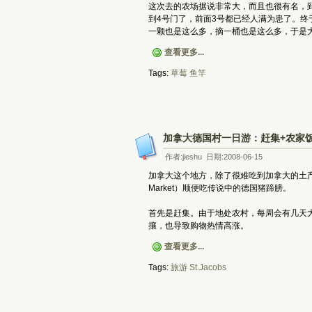
这次去的农场据说非常大，而且也很有名，
到4号门了，前面3号都已经人满为患了。
一颗也是这么多，摘一桶也是这么多，于是
查看更多...
Tags:
草莓
鱼竿
加拿大德国村一日游：赶集+农家
作者:jieshu 日期:2008-06-15
加拿大这个地方，除了很难吃到加拿大的土产，
Market）顺便吃传说中的德国猪蹄膀。
首先是赶集。由于地处农村，每周会有几天
攘，也导致购物热情高涨。
查看更多...
Tags:
旅游
St.Jacobs