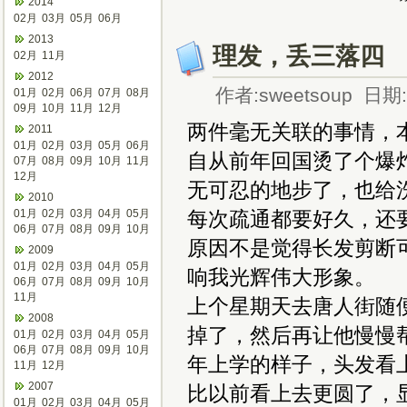
2014
02月
03月
05月
06月
2013
理发，丢三落四
02月
11月
2012
作者:sweetsoup 日期:2
01月
02月
06月
07月
08月
09月
10月
11月
12月
两件毫无关联的事情，
2011
01月
02月
03月
05月
06月
自从前年回国烫了个爆
07月
08月
09月
10月
11月
12月
无可忍的地步了，也给
2010
01月
02月
03月
04月
05月
每次疏通都要好久，还
06月
07月
08月
09月
10月
原因不是觉得长发剪断
2009
01月
02月
03月
04月
05月
响我光辉伟大形象。
06月
07月
08月
09月
10月
11月
上个星期天去唐人街随
2008
掉了，然后再让他慢慢
01月
02月
03月
04月
05月
06月
07月
08月
09月
10月
年上学的样子，头发看
11月
12月
2007
比以前看上去更圆了，
01月
02月
03月
04月
05月