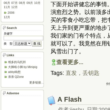
下面开始讲健忘的事情
06月
07月
08月
09月
10月
11月
12月
演愈烈之势。以前顶多
2006
12月
买的零食小吃忘带，把书
天上升到更严重的地步
Search
关键字
我们家的门有个特点，
就可以了。我竟然在用
类 型
风雪出门了。
Links
查看更多...
维多的乌托邦
大脚啃小脚 by Minipig
Tags:
直发，丢钥匙
abby响想
亲亲 QZone
更多链接…
分
Adsense
A Flash
作者:jieshu 日期:2008