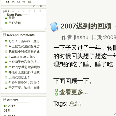
24
25
26
27
28
29
30
31
1
2
3
4
5
6
User Panel
登录
用户注册
2007迟到的回
Recent Comments
作者:jieshu 日期:2008
可惜了；当年我一直追
着这个，看博主夫妇一
一下子又过了一年，转
网上搜老武展的图片进
步步在多伦...
来了，一晃是你十年前
我在找小时候送养的妹
的时候回头想了想这一
的帖子，时...
妹，有人QQ找我说找到
It was a nice article
了匹配的...
and...
水帘洞景色和金字塔古
理想的吃了睡、睡了吃
迹都不错。
re koopy:我总觉得玛雅
人见过外星人。不然哪...
井底看上去的那张让我
想起了蝙蝠侠。。下棋
没搞点混凝土？
下面回顾一下。
那张会不会...
年轻时候染过，现在怕
伤头发不敢染了。不过
千万不要。这样才有味
查看更多...
以后要是回...
道，中西合壁的味道和
气场。
Archive
Tags:
总结
2016
01月
分