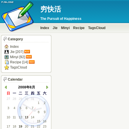
穷快活
The Pursuit of Happiness
Index
Jie
Minyi
Recipe
TagsCloud
Category
Index
Jie [207]
Minyi [92]
Recipe [14]
TagsCloud
Calendar
2008年8月
日
一
二
三
四
五
六
27
28
29
30
31
1
2
3
4
5
6
7
8
9
10
11
12
13
14
15
16
17
18
19
20
21
22
23