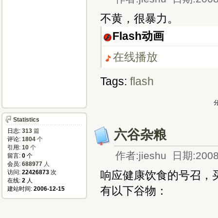
不黄，很暴力。
Flash动画
在线播放
Tags:
flash
分
Statistics
六谷杂粮
日志:
313
篇
评论:
1804
个
引用:
10
个
作者:jieshu 日期:2008
留言:
0
个
会员:
688977
人
访问:
22426873
次
响应健康饮食的号召，
在线:
2
人
有以下谷物：
建站时间:
2006-12-15