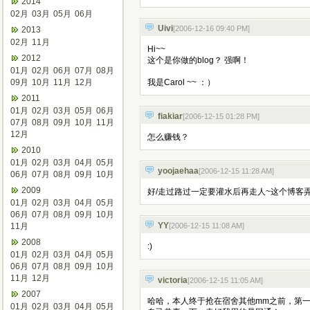
2014
02月
03月
05月
06月
Uivi
[2006-12-16 09:40 PM
]
2013
02月
11月
Hi~~
2012
这个是你做的blog？ 强啊！
01月
02月
06月
07月
08月
09月
10月
11月
12月
我是Carol ~~ ：）
2011
01月
02月
03月
05月
06月
fiakiar
[2006-12-15 01:28 PM
]
07月
08月
09月
10月
11月
12月
怎么赚钱？
2010
01月
02月
03月
04月
05月
yoojaehaa
[2006-12-15 11:28 AM
]
06月
07月
08月
09月
10月
2009
好/走过路过一定要灌水后再走人~这个博客弄得不错
01月
02月
03月
04月
05月
06月
07月
08月
09月
10月
YY
11月
[2006-12-15 11:08 AM
]
2008
:)
01月
02月
03月
04月
05月
06月
07月
08月
09月
10月
11月
12月
victoria
[2006-12-15 11:05 AM
]
2007
哈哈，本人终于抢在宿舍其他mm之前，第
01月
02月
03月
04月
05月