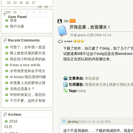
23
24
25
26
27
28
29
30
31
1
2
3
4
5
User Panel
登录
Jie
用户注册
开张志喜，欢迎灌水！
作者:jieshu 日期:2006-12-14
Recent Comments
可惜了；当年我一直追
下载了软件，自己建了个blog，加了几个
着这个，看博主夫妇一
网上搜老武展的图片进
试图逃离M$不过这个bolg还是在用window
步步在多伦...
来了，一晃是你十年前
我在找小时候送养的妹
现在正在把以前的内容挪过来。
的帖子，时...
妹，有人QQ找我说找到
It was a nice article
了匹配的...
and...
水帘洞景色和金字塔古
迹都不错。
re koopy:我总觉得玛雅
文章来自:
本站原创
人见过外星人。不然哪...
井底看上去的那张让我
引用通告:
查看所有引用
|
我要引用此文
想起了蝙蝠侠。。下棋
没搞点混凝土？
Tags:
blog
那张会不会...
年轻时候染过，现在怕
伤头发不敢染了。不过
千万不要。这样才有味
以后要是回...
道，中西合壁的味道和
气场。
Archive
2016
jieshu
[2006-12-16 11:06 PM
]
01月
这个不是我做的……下载的现成软件。我是