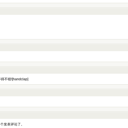
![handclap]
一个发表评论了。