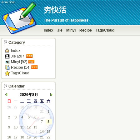
穷快活
The Pursuit of Happiness
Index
Jie
Minyi
Recipe
TagsCloud
Category
Index
Jie [207]
Minyi [92]
Recipe [14]
TagsCloud
Calendar
2026年8月
日
一
二
三
四
五
六
26
27
28
29
30
31
1
2
3
4
5
6
7
8
9
10
11
12
13
14
15
16
17
18
19
20
21
22