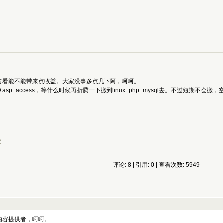
广告看能不能带来点收益。大家没事多点几下阿，呵呵。
s+asp+access，等什么时候再折腾一下搬到linux+php+mysql去。不过短期不
章
评论: 8 | 引用: 0 | 查看次数: 5949
内容提供者，呵呵。