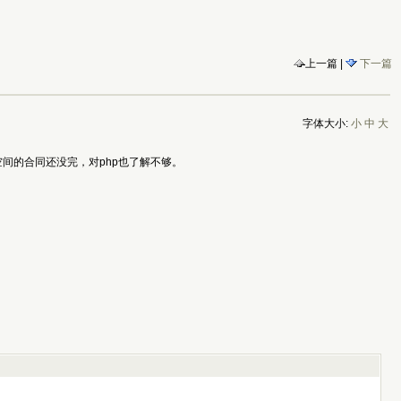
上一篇 |
下一篇
字体大小:
小
中
大
会搬，空间的合同还没完，对php也了解不够。