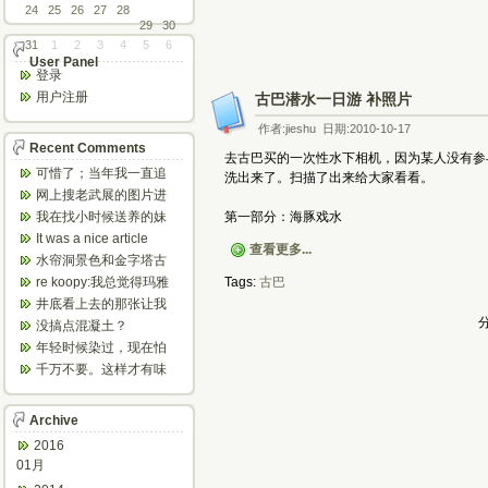
24
25
26
27
28
29
30
31
1
2
3
4
5
6
User Panel
登录
用户注册
古巴潜水一日游 补照片
作者:jieshu 日期:2010-10-17
Recent Comments
去古巴买的一次性水下相机，因为某人没有参
可惜了；当年我一直追
洗出来了。扫描了出来给大家看看。
着这个，看博主夫妇一
网上搜老武展的图片进
步步在多伦...
来了，一晃是你十年前
我在找小时候送养的妹
第一部分：海豚戏水
的帖子，时...
妹，有人QQ找我说找到
It was a nice article
查看更多...
了匹配的...
and...
水帘洞景色和金字塔古
迹都不错。
re koopy:我总觉得玛雅
Tags:
古巴
人见过外星人。不然哪...
井底看上去的那张让我
想起了蝙蝠侠。。下棋
分
没搞点混凝土？
那张会不会...
年轻时候染过，现在怕
伤头发不敢染了。不过
千万不要。这样才有味
以后要是回...
道，中西合壁的味道和
气场。
Archive
2016
01月