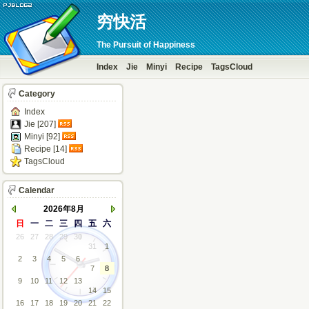
穷快活
The Pursuit of Happiness
Index
Jie
Minyi
Recipe
TagsCloud
Category
Index
Jie [207]
Minyi [92]
Recipe [14]
TagsCloud
Calendar
2026年8月
日
一
二
三
四
五
六
26
27
28
29
30
31
1
2
3
4
5
6
7
8
9
10
11
12
13
14
15
16
17
18
19
20
21
22