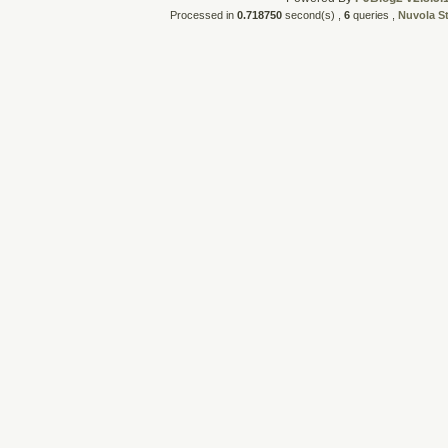
Processed in
0.718750
second(s) ,
6
queries ,
Nuvola S