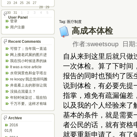
23
24
25
26
27
28
29
30
31
1
2
3
4
5
User Panel
登录
Tag: 医疗制度
用户注册
高成本体检
Recent Comments
作者:sweetsoup 日期:2
可惜了；当年我一直追
着这个，看博主夫妇一
自从来到这里后就只做
网上搜老武展的图片进
步步在多伦...
来了，一晃是你十年前
我在找小时候送养的妹
一次体检。算了下时间
的帖子，时...
妹，有人QQ找我说找到
It was a nice article
了匹配的...
and...
水帘洞景色和金字塔古
报告的同时也预约了医生
迹都不错。
re koopy:我总觉得玛雅
说到体检，有必要先提
人见过外星人。不然哪...
井底看上去的那张让我
想起了蝙蝠侠。。下棋
没搞点混凝土？
指掌，难免有疏漏偏差
那张会不会...
年轻时候染过，现在怕
伤头发不敢染了。不过
以及我的个人经验来了
千万不要。这样才有味
以后要是回...
道，中西合壁的味道和
基本的条件，就是需要
气场。
Archive
者公民的话，就有资格
2016
01月
就要重新申请了。有了