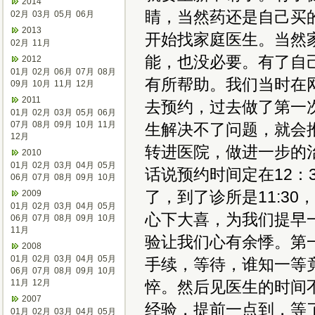
2014
睛，当然药还是自己买
02月
03月
05月
06月
2013
开始找家庭医生。当然
02月
11月
能，也没必要。有了自
2012
01月
02月
06月
07月
08月
有所帮助。我们当时在
09月
10月
11月
12月
2011
去预约，过去做了第一
01月
02月
03月
05月
06月
07月
08月
09月
10月
11月
生解决不了问题，就会
12月
转进医院，做进一步的
2010
01月
02月
03月
04月
05月
话说预约时间定在12：
06月
07月
08月
09月
10月
了，到了诊所是11:3
2009
01月
02月
03月
04月
05月
心下大喜，为我们提早
06月
07月
08月
09月
10月
11月
验让我们心有余悸。第
2008
01月
02月
03月
04月
05月
手续，等待，谁知一等
06月
07月
08月
09月
10月
11月
12月
悴。然后见医生的时间
2007
经验，提前一点到，等
01月
02月
03月
04月
05月