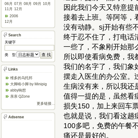
06月
07月
08月
09月
10月
因此我们今天又特意提
11月
12月
接着去上班。等阿等，看
2006
12月
没有动静。sj开始有些
Search
终于忍不住了，打电话
关键字
一些了，不象刚开始那
类 型
所以即使看病免费，我都
我们的名字了，我们象
Links
摆走入医生的办公室。
维多的乌托邦
大脚啃小脚 by Minipig
生病没有来，所以我还
abby响想
值得一提的是，虽然看
亲亲 QZone
更多链接…
损失150，加上来回车
也就是说，我们看这趟病
Adsense
100多吧，免费的午
痛还是最好的。