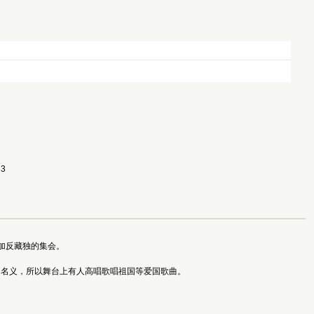
33
加反藏独的集会。
的名义，所以舞台上有人高唱歌唱祖国等爱国歌曲。