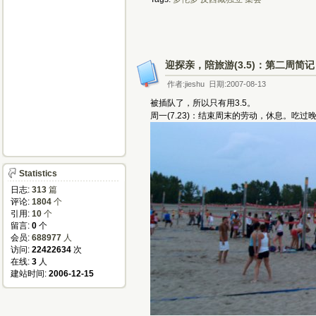
迎探亲，陪旅游(3.5)：第二周简记
作者:jieshu 日期:2007-08-13
被插队了，所以只有用3.5。
周一(7.23)：结束周末的劳动，休息。吃
Statistics
日志:
313
篇
评论:
1804
个
引用:
10
个
留言:
0
个
会员:
688977
人
访问:
22422634
次
在线:
3
人
建站时间:
2006-12-15