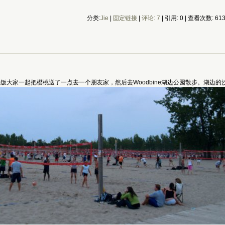
分类:
Jie
|
固定链接
|
评论: 7
| 引用: 0 | 查看次数: 61
过晚饭大家一起把樱桃送了一点去一个朋友家，然后去Woodbine湖边公园散步。湖边