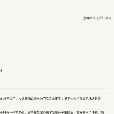
预览模式:
普通
|
列表
44
的就不说了。今天新闻说著名的TTC又出事了，抓了仨贪污票款的地铁售票
约每小时偷一张车票钱。这事被某细心乘客发现并举报以后，警方使用了便衣、加