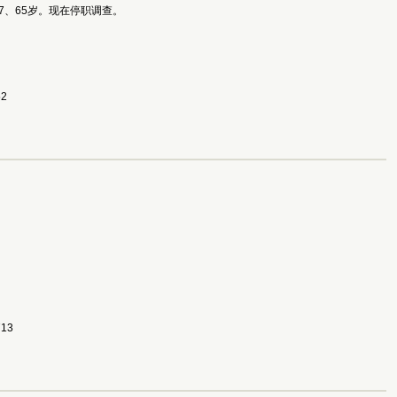
、65岁。现在停职调查。
52
713