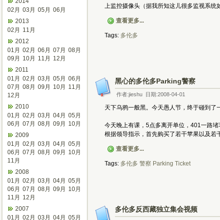
2014
上监控摄像头（据我所知这儿很多监视系统如
02月
03月
05月
06月
查看更多...
2013
02月
11月
Tags:
多伦多
2012
01月
02月
06月
07月
08月
09月
10月
11月
12月
2011
01月
02月
03月
05月
06月
黑心的多伦多Parking警察
07月
08月
09月
10月
11月
作者:jieshu 日期:2008-04-01
12月
2010
天下乌鸦一般黑。今天愚人节，终于碰到了
01月
02月
03月
04月
05月
06月
07月
08月
09月
10月
今天晚上有课，5点多离开单位，401一路堵车。
根据领导指示，首先购买了若干苹果以及若干
2009
01月
02月
03月
04月
05月
查看更多...
06月
07月
08月
09月
10月
11月
Tags:
多伦多
警察
Parking
Ticket
2008
01月
02月
03月
04月
05月
06月
07月
08月
09月
10月
11月
12月
2007
多伦多反西藏独立集会视频
01月
02月
03月
04月
05月