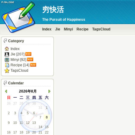
穷快活
The Pursuit of Happiness
Index
Jie
Minyi
Recipe
TagsCloud
Category
Index
Jie [207]
Minyi [92]
Recipe [14]
TagsCloud
Calendar
2026年8月
日
一
二
三
四
五
六
26
27
28
29
30
31
1
2
3
4
5
6
7
8
9
10
11
12
13
14
15
16
17
18
19
20
21
22