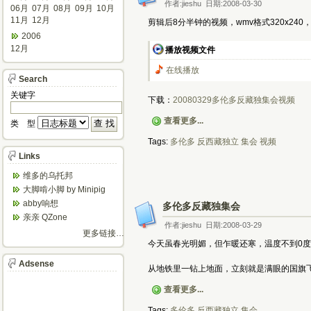
作者:jieshu 日期:2008-03-30
06月
07月
08月
09月
10月
11月
12月
剪辑后8分半钟的视频，wmv格式320x240
2006
12月
播放视频文件
在线播放
Search
关键字
下载：
20080329多伦多反藏独集会视频
查看更多...
类 型
Tags:
多伦多
反西藏独立
集会
视频
Links
维多的乌托邦
大脚啃小脚 by Minipig
abby响想
多伦多反藏独集会
亲亲 QZone
作者:jieshu 日期:2008-03-29
更多链接…
今天虽春光明媚，但乍暖还寒，温度不到0
Adsense
从地铁里一钻上地面，立刻就是满眼的国旗
查看更多...
Tags:
多伦多
反西藏独立
集会