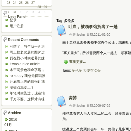
23
24
25
26
27
28
29
30
31
1
2
3
4
5
User Panel
登录
Tag: 多伦多
用户注册
吐血，被领事馆折磨了一趟
作者:jieshu 日期:2011-01-20
Recent Comments
由于某些原因要去领事馆办个公证，结果吐
可惜了；当年我一直追
着这个，看博主夫妇一
网上搜老武展的图片进
“事关重大”，所以需要两个人一起去；领事
步步在多伦...
来了，一晃是你十年前
我在找小时候送养的妹
的帖子，时...
查看更多...
妹，有人QQ找我说找到
It was a nice article
了匹配的...
and...
水帘洞景色和金字塔古
Tags:
多伦多
大使馆
公证
迹都不错。
re koopy:我总觉得玛雅
人见过外星人。不然哪...
井底看上去的那张让我
想起了蝙蝠侠。。下棋
没搞点混凝土？
那张会不会...
年轻时候染过，现在怕
贪婪
伤头发不敢染了。不过
千万不要。这样才有味
以后要是回...
道，中西合壁的味道和
作者:jieshu 日期:2009-07-29
气场。
Archive
那些拿着穷人当人质罢工的工会、炒股票赔
员。
2016
01月
据说这三个卖票的去年一年一共偷了最多两万