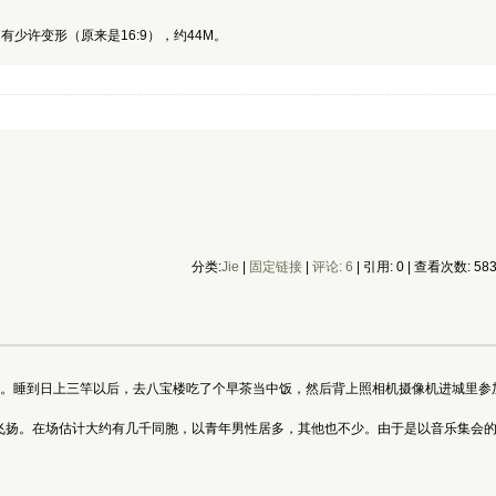
，有少许变形（原来是16:9），约44M。
分类:
Jie
|
固定链接
|
评论: 6
| 引用: 0 | 查看次数: 58
度。睡到日上三竿以后，去八宝楼吃了个早茶当中饭，然后背上照相机摄像机进城里参
飞扬。在场估计大约有几千同胞，以青年男性居多，其他也不少。由于是以音乐集会