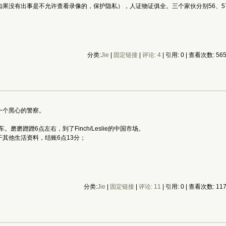
果没有出事是不允许查看录像的，保护隐私），人证物证俱全。三个家伙分别56、57
分类:
Jie
|
固定链接
|
评论: 4
| 引用: 0 | 查看次数: 56
一个黑心的警察。
磨磨蹭蹭6点左右，到了Finch/Leslie的中国市场。
其他生活资料，结账6点13分；
分类:
Jie
|
固定链接
|
评论: 11
| 引用: 0 | 查看次数: 11