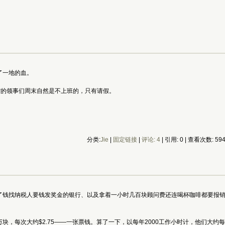
了一地的血。
馆的领事们周末自然是不上班的，只有请假。
分类:
Jie
|
固定链接
|
评论: 4
| 引用: 0 | 查看次数: 59
了钱找纳税人要钱发奖金的银行、以及拿着一小时几百块顾问费还连喝杯咖啡都要报销
块，每次大约$2.75——一张票钱。算了一下，以每年2000工作小时计，他们大