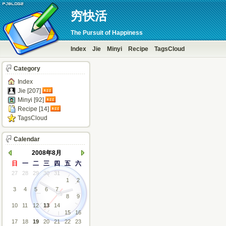
穷快活
The Pursuit of Happiness
Index
Jie
Minyi
Recipe
TagsCloud
Category
Index
Jie [207]
Minyi [92]
Recipe [14]
TagsCloud
Calendar
2008年8月
日
一
二
三
四
五
六
27
28
29
30
31
1
2
3
4
5
6
7
8
9
10
11
12
13
14
15
16
17
18
19
20
21
22
23