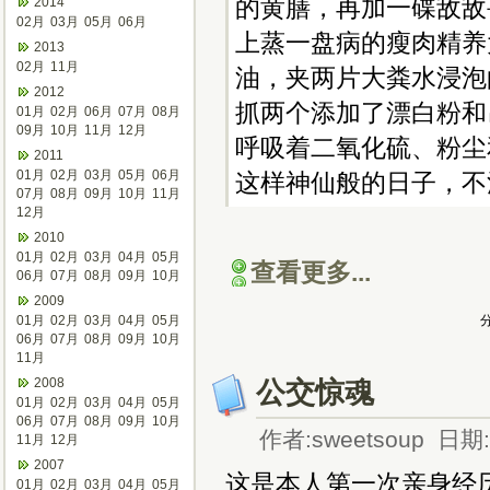
的黄膳，再加一碟敌敌
2014
02月
03月
05月
06月
上蒸一盘病的瘦肉精养
2013
02月
11月
油，夹两片大粪水浸泡
2012
抓两个添加了漂白粉和
01月
02月
06月
07月
08月
09月
10月
11月
12月
呼吸着二氧化硫、粉尘
2011
01月
02月
03月
05月
06月
这样神仙般的日子，不
07月
08月
09月
10月
11月
12月
2010
01月
02月
03月
04月
05月
查看更多...
06月
07月
08月
09月
10月
2009
01月
02月
03月
04月
05月
分
06月
07月
08月
09月
10月
11月
2008
公交惊魂
01月
02月
03月
04月
05月
06月
07月
08月
09月
10月
作者:sweetsoup 日期:2
11月
12月
2007
这是本人第一次亲身经
01月
02月
03月
04月
05月