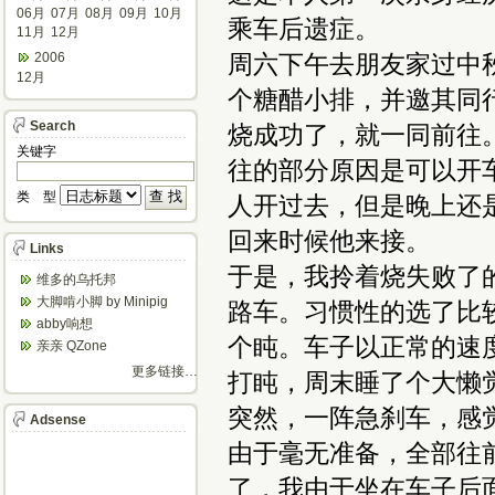
06月
07月
08月
09月
10月
乘车后遗症。
11月
12月
2006
周六下午去朋友家过中
12月
个糖醋小排，并邀其同
Search
烧成功了，就一同前往
关键字
往的部分原因是可以开
类 型
人开过去，但是晚上还
回来时候他来接。
Links
于是，我拎着烧失败了
维多的乌托邦
大脚啃小脚 by Minipig
路车。习惯性的选了比
abby响想
个盹。车子以正常的速
亲亲 QZone
更多链接…
打盹，周末睡了个大懒
突然，一阵急刹车，感
Adsense
由于毫无准备，全部往
了，我由于坐在车子后