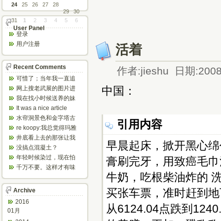
24
25
26
27
28
29
30
31
1
2
3
4
5
6
User Panel
登录
用户注册
活着
Recent Comments
作者:jieshu 日期:2008
可惜了；当年我一直追
着这个，看博主夫妇一
中国：
网上搜老武展的图片进
步步在多伦...
来了，一晃是你十年前
我在找小时候送养的妹
的帖子，时...
妹，有人QQ找我说找到
It was a nice article
了匹配的...
and...
水帘洞景色和金字塔古
引用内容
迹都不错。
re koopy:我总觉得玛雅
人见过外星人。不然哪...
井底看上去的那张让我
早晨起床，掀开黑心绵
想起了蝙蝠侠。。下棋
没搞点混凝土？
那张会不会...
年轻时候染过，现在怕
膏刷完牙，用致癌毛巾
伤头发不敢染了。不过
千万不要。这样才有味
以后要是回...
牛奶，吃根柴油炸的 
道，中西合壁的味道和
气场。
买张车票，准时赶到地
Archive
2016
从6124.04点跌到1
01月