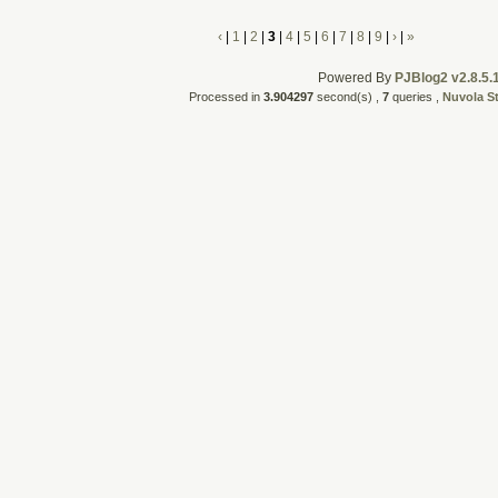
‹
|
1
|
2
|
3
|
4
|
5
|
6
|
7
|
8
|
9
|
›
|
»
Powered By
PJBlog2 v2.8.5.
Processed in
3.904297
second(s) ,
7
queries ,
Nuvola S