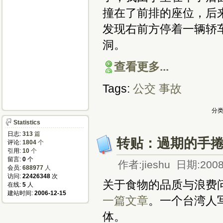
撞在了前排的座位，后
发现右前方停着一辆轿
洞。
查看更多...
Tags:
公交
事故
分类
Statistics
日志:
313
篇
转贴：過期的手
评论:
1804
个
引用:
10
个
留言:
0
个
作者:jieshu 日期:2008
会员:
688977
人
访问:
22426348
次
关于食物的品质与浪费
在线:
5
人
建站时间:
2006-12-15
一篇文章
。一个台湾人
体。