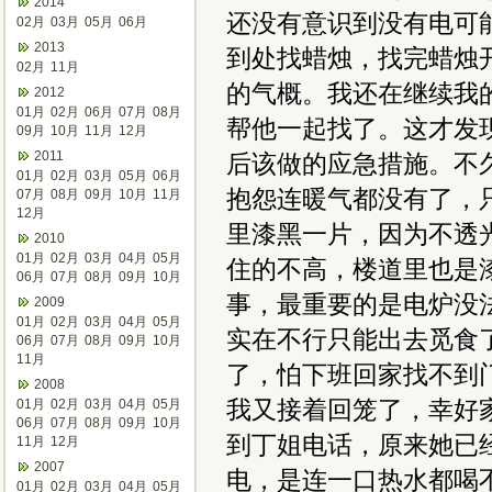
2014
还没有意识到没有电可
02月
03月
05月
06月
2013
到处找蜡烛，找完蜡烛
02月
11月
的气概。我还在继续我
2012
01月
02月
06月
07月
08月
帮他一起找了。这才发
09月
10月
11月
12月
2011
后该做的应急措施。不
01月
02月
03月
05月
06月
抱怨连暖气都没有了，
07月
08月
09月
10月
11月
12月
里漆黑一片，因为不透
2010
01月
02月
03月
04月
05月
住的不高，楼道里也是
06月
07月
08月
09月
10月
事，最重要的是电炉没
2009
01月
02月
03月
04月
05月
实在不行只能出去觅食
06月
07月
08月
09月
10月
11月
了，怕下班回家找不到
2008
我又接着回笼了，幸好
01月
02月
03月
04月
05月
06月
07月
08月
09月
10月
到丁姐电话，原来她已
11月
12月
2007
电，是连一口热水都喝
01月
02月
03月
04月
05月