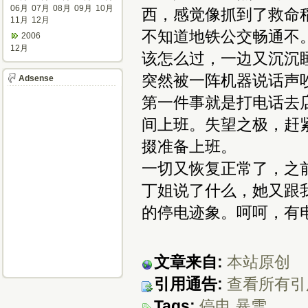
06月
07月
08月
09月
10月
西，感觉像抓到了救命
11月
12月
不知道地铁公交畅通不
2006
12月
该怎么过，一边又沉沉
突然被一阵机器说话声
Adsense
第一件事就是打电话去
间上班。失望之极，赶
掇准备上班。
一切又恢复正常了，之
丁姐说了什么，她又跟
的停电迹象。呵呵，有
文章来自:
本站原创
引用通告:
查看所有引
Tags:
停电
暴雪