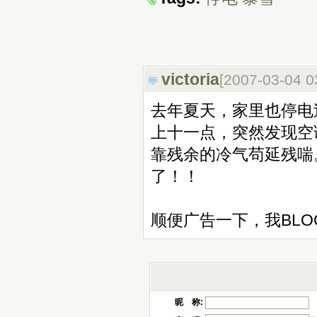
victoria
[2007-03-04 
去年夏天，家里也停电
上十一点，突然发现空
靠残余的冷气苟延残喘
了！！
顺便广告一下，我BL
昵 称: