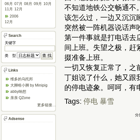
06月
07月
08月
09月
10月
不知道地铁公交畅通不
11月
12月
该怎么过，一边又沉沉
2006
12月
突然被一阵机器说话声
Search
第一件事就是打电话去
关键字
间上班。失望之极，赶
类 型
掇准备上班。
一切又恢复正常了，之
Links
丁姐说了什么，她又跟
维多的乌托邦
大脚啃小脚 by Minipig
的停电迹象。呵呵，有
abby响想
亲亲 QZone
Tags:
停电
暴雪
更多链接…
分
Adsense