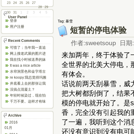
23
24
25
26
27
28
29
30
31
1
2
3
4
5
User Panel
登录
Tag: 暴雪
用户注册
短暂的停电体验
Recent Comments
作者:sweetsoup 日期:2
可惜了；当年我一直追
着这个，看博主夫妇一
来加两年，终于体验了
网上搜老武展的图片进
步步在多伦...
来了，一晃是你十年前
我在找小时候送养的妹
全世界的北美大停电，
的帖子，时...
妹，有人QQ找我说找到
It was a nice article
了匹配的...
and...
水帘洞景色和金字塔古
有体会。
迹都不错。
re koopy:我总觉得玛雅
话说前两天刮暴雪，威
人见过外星人。不然哪...
井底看上去的那张让我
想起了蝙蝠侠。。下棋
没搞点混凝土？
把大树都刮倒了，结果
那张会不会...
年轻时候染过，现在怕
伤头发不敢染了。不过
模的停电就开始了。是
千万不要。这样才有味
以后要是回...
道，中西合壁的味道和
香，完全没有引起我的
气场。
Archive
了一遍，我听到这个消
2016
01月
还没有意识到没有电可