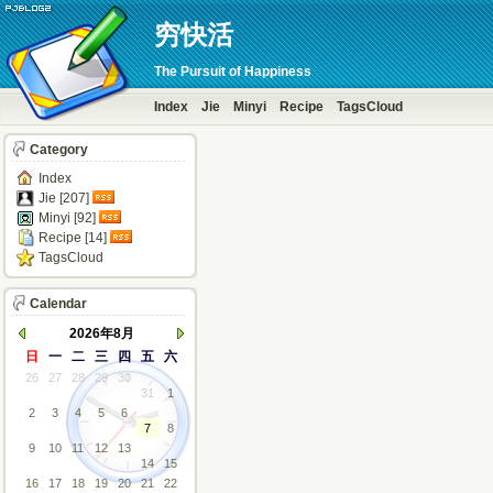
穷快活
The Pursuit of Happiness
Index
Jie
Minyi
Recipe
TagsCloud
Category
Index
Jie [207]
Minyi [92]
Recipe [14]
TagsCloud
Calendar
2026年8月
日
一
二
三
四
五
六
26
27
28
29
30
31
1
2
3
4
5
6
7
8
9
10
11
12
13
14
15
16
17
18
19
20
21
22