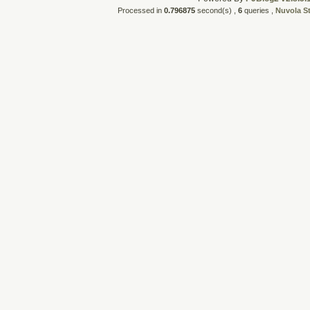
Processed in
0.796875
second(s) ,
6
queries ,
Nuvola S