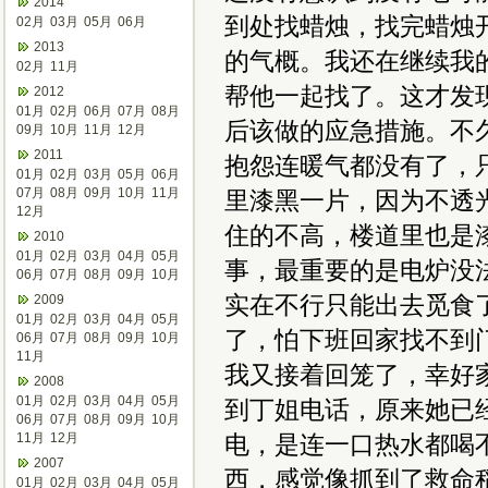
2014
到处找蜡烛，找完蜡烛
02月
03月
05月
06月
2013
的气概。我还在继续我
02月
11月
帮他一起找了。这才发
2012
01月
02月
06月
07月
08月
后该做的应急措施。不
09月
10月
11月
12月
2011
抱怨连暖气都没有了，
01月
02月
03月
05月
06月
07月
08月
09月
10月
11月
里漆黑一片，因为不透
12月
住的不高，楼道里也是
2010
01月
02月
03月
04月
05月
事，最重要的是电炉没
06月
07月
08月
09月
10月
实在不行只能出去觅食
2009
01月
02月
03月
04月
05月
了，怕下班回家找不到
06月
07月
08月
09月
10月
11月
我又接着回笼了，幸好
2008
01月
02月
03月
04月
05月
到丁姐电话，原来她已
06月
07月
08月
09月
10月
11月
12月
电，是连一口热水都喝
2007
西，感觉像抓到了救命
01月
02月
03月
04月
05月