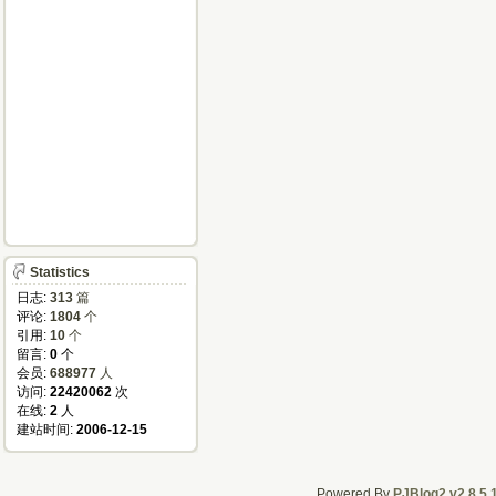
Statistics
日志:
313
篇
评论:
1804
个
引用:
10
个
留言:
0
个
会员:
688977
人
访问:
22420062
次
在线:
2
人
建站时间:
2006-12-15
Powered By
PJBlog2 v2.8.5.