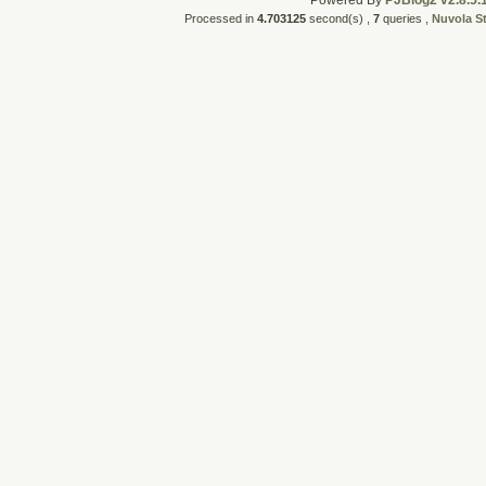
Powered By
PJBlog2 v2.8.5.
Processed in
4.703125
second(s) ,
7
queries ,
Nuvola S