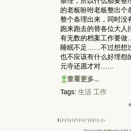
条理，所以什么都要整
的老板吩咐老板整出个
整个条理出来，同时没
跑来跑去的替各位大人
有无数的档案工作要做
睡眠不足……不过想想
也不应该有什么好埋怨
元寺还愿才对……
查看更多...
Tags:
生活
工作
分
1
|
2
|
3
|
4
|
5
|
6
|
7
|
8
|
9
|
›
|
»