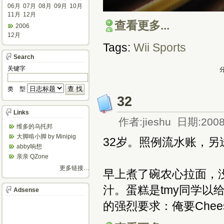
06月
07月
08月
09月
10月
11月
12月
查看更多...
2006
12月
Tags:
Wii
Sports
Search
关键字
分
类 型
32
Links
作者:jieshu 日期:2008
维多的乌托邦
大脚啃小脚 by Minipig
32岁。照例流水账，另
abby响想
亲亲 QZone
更多链接…
早上煮了碗农心拉面，
汁。蛋糕是tmy同学以
Adsense
的强烈要求：俺要Chee