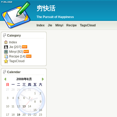
穷快活
The Pursuit of Happiness
Index
Jie
Minyi
Recipe
TagsCloud
Category
Index
Jie [207]
Minyi [92]
Recipe [14]
TagsCloud
Calendar
2008年8月
日
一
二
三
四
五
六
27
28
29
30
31
1
2
3
4
5
6
7
8
9
10
11
12
13
14
15
16
17
18
19
20
21
22
23