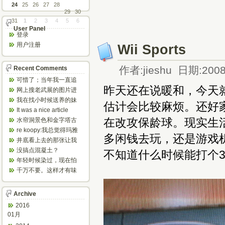
24
25
26
27
28
29
30
31
1
2
3
4
5
6
User Panel
登录
用户注册
Wii Sports
作者:jieshu 日期:2008
Recent Comments
可惜了；当年我一直追
昨天还在说暖和，今天
着这个，看博主夫妇一
网上搜老武展的图片进
步步在多伦...
来了，一晃是你十年前
我在找小时候送养的妹
估计会比较麻烦。还好家
的帖子，时...
妹，有人QQ找我说找到
It was a nice article
了匹配的...
and...
在改攻保龄球。现实生
水帘洞景色和金字塔古
迹都不错。
re koopy:我总觉得玛雅
多闲钱去玩，还是游戏机
人见过外星人。不然哪...
井底看上去的那张让我
想起了蝙蝠侠。。下棋
没搞点混凝土？
不知道什么时候能打个3
那张会不会...
年轻时候染过，现在怕
伤头发不敢染了。不过
千万不要。这样才有味
以后要是回...
道，中西合壁的味道和
气场。
Archive
2016
01月