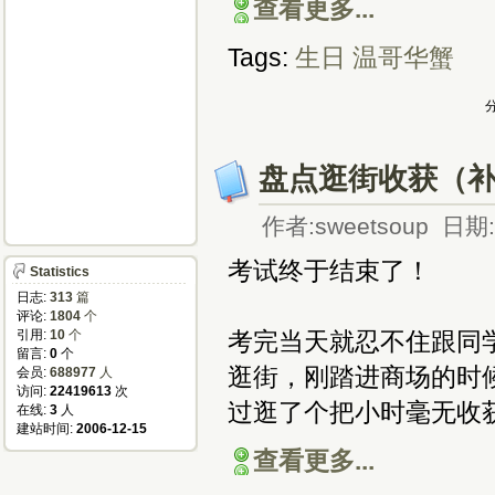
查看更多...
Tags:
生日
温哥华蟹
分
盘点逛街收获（
作者:sweetsoup 日期:2
考试终于结束了！
Statistics
日志:
313
篇
评论:
1804
个
引用:
10
个
考完当天就忍不住跟同
留言:
0
个
逛街，刚踏进商场的时
会员:
688977
人
访问:
22419613
次
过逛了个把小时毫无收
在线:
3
人
建站时间:
2006-12-15
查看更多...